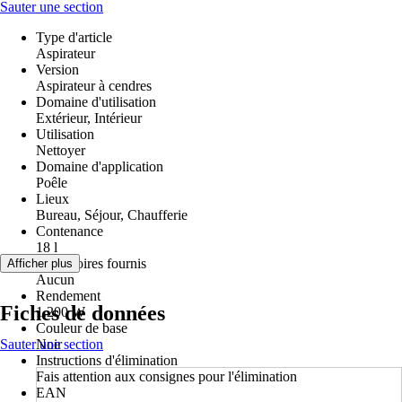
Sauter une section
Type d'article
Aspirateur
Version
Aspirateur à cendres
Domaine d'utilisation
Extérieur, Intérieur
Utilisation
Nettoyer
Domaine d'application
Poêle
Lieux
Bureau, Séjour, Chaufferie
Contenance
18 l
Accessoires fournis
Afficher plus
Aucun
Rendement
Fiches de données
1.200 W
Couleur de base
Sauter une section
Noir
Instructions d'élimination
Fais attention aux consignes pour l'élimination
EAN