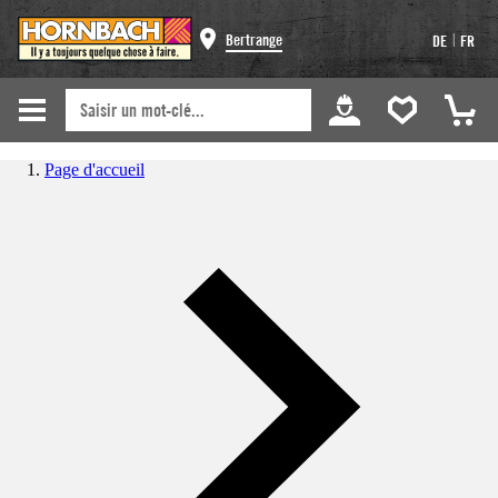
|
Bertrange
DE
FR
Page d'accueil