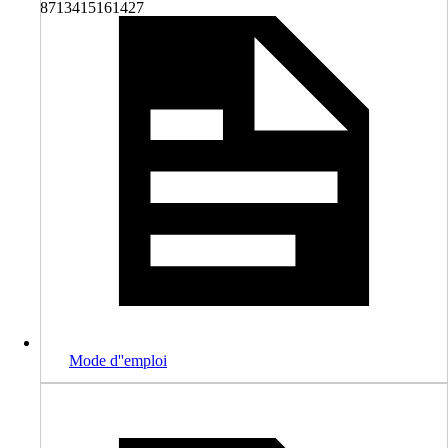
8713415161427
Mode d''emploi