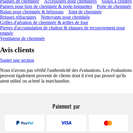
Plaques de cheminée
Accessoires pour cheminées
Seaux à cendres
Paniers pour bois de cheminée & porte-briquettes
Porte de cheminée
Balais pour cheminée & hérissons
Joint de cheminée
Briques réfractaires
Nettoyants pour cheminée
Grilles d'aération de cheminée & grilles de four
Pierres d'accumulation de chaleur & plaques de recouvrement pour
eminée
Ventilateur de cheminée
Avis clients
Sauter une section
Nous n'avons pas vérifié l'authenticité des évaluations. Les évaluations
peuvent également provenir de clients dont il n'est pas prouvé qu'ils
aient utilisé ou acheté la marchandise.
Paiement par