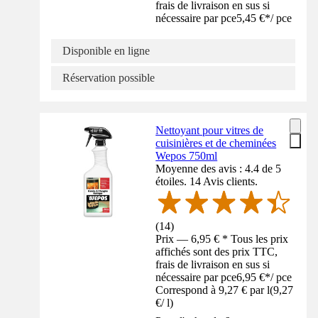
frais de livraison en sus si
nécessaire par pce
5,45 €
*
/
pce
Disponible en ligne
Réservation possible
Nettoyant pour vitres de
cuisinières et de cheminées
Wepos 750ml
Moyenne des avis : 4.4 de 5
étoiles. 14 Avis clients.
(
14
)
Prix — 6,95 € * Tous les prix
affichés sont des prix TTC,
frais de livraison en sus si
nécessaire par pce
6,95 €
*
/
pce
Correspond à 9,27 € par l
(
9,27
€
/
l
)