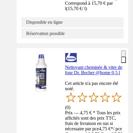
Correspond à 15,70 € par
l
(
15,70 €
/
l
)
Disponible en ligne
Réservation possible
Nettoyant cheminée & vitre de
four Dr. Becher @home 0,5 l
Cet article n'a pas encore été
noté.
(
0
)
Prix — 4,75 € * Tous les prix
affichés sont des prix TTC,
frais de livraison en sus si
nécessaire par pce
4,75 €
*
/
pce