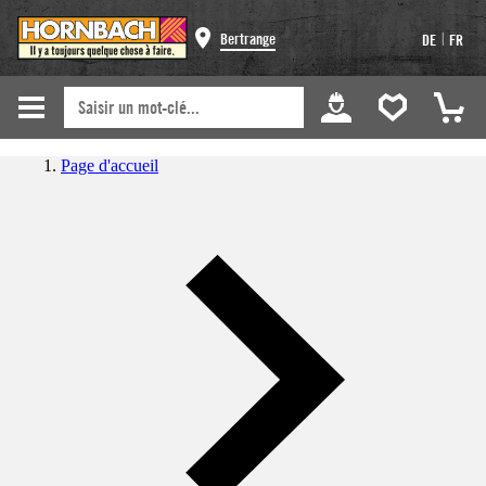
|
Bertrange
DE
FR
Page d'accueil