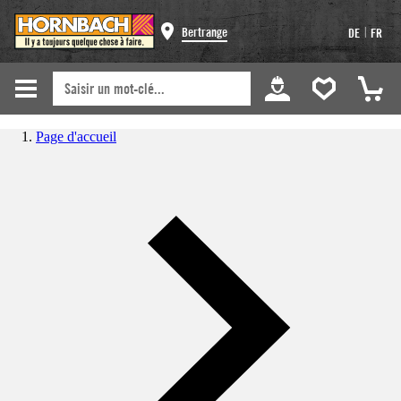
|
Bertrange
DE
FR
Page d'accueil