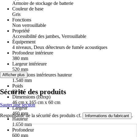
Armoire de stockage de batterie
Couleur de base
Gris
Fonctions
Non verrouillable
Propriété
Accessibilité des jambes, Verrouillable
Équipement
4 niveaux, Deux détecteurs de fumée acoustiques
Profondeur intérieure
380 mm
Largeur intérieure
520 mm
Dimensions intérieures hauteur
Afficher plus
1.540 mm
Poids
Sécurité des produits
83 kg
Dimensions (lxhxp)
46 cm x 165 cm x 60 cm
Sauter une section
Largeur
460 mm
Responsable de la sécurité des produits cf.
.
Informations du fabricant
Hauteur
1.650 mm
Profondeur
600 mm