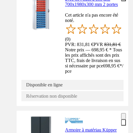
700x1980x300 mm 2 portes
Cet article n'a pas encore été
noté.
(
0
)
PVR: 831,81 €
PVR
831,81 €
Notre prix — 698,95 € * Tous
les prix affichés sont des prix
TTC, frais de livraison en sus
si nécessaire par pce
698,95 €
*
/
pce
Disponible en ligne
Réservation non disponible
Armoire à matériau Küpper