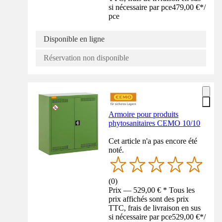
si nécessaire par pce
479,00 €
*
/
pce
Disponible en ligne
Réservation non disponible
Armoire pour produits
phytosanitaires CEMO 10/10
Cet article n'a pas encore été
noté.
(
0
)
Prix — 529,00 € * Tous les
prix affichés sont des prix
TTC, frais de livraison en sus
si nécessaire par pce
529,00 €
*
/