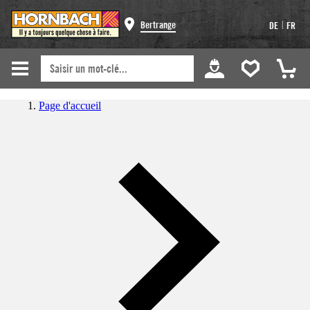
|
Bertrange
DE
FR
Page d'accueil