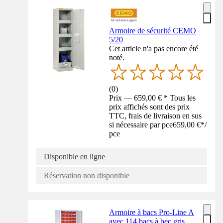
Armoire de sécurité CEMO
5/20
Cet article n'a pas encore été
noté.
(
0
)
Prix — 659,00 € * Tous les
prix affichés sont des prix
TTC, frais de livraison en sus
si nécessaire par pce
659,00 €
*
/
pce
Disponible en ligne
Réservation non disponible
Armoire à bacs Pro-Line A
avec 114 bacs à bec gris