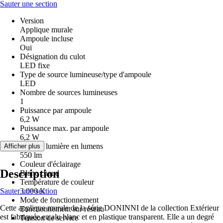
Sauter une section
Version
Applique murale
Ampoule incluse
Oui
Désignation du culot
LED fixe
Type de source lumineuse/type d'ampoule
LED
Nombre de sources lumineuses
1
Puissance par ampoule
6,2 W
Puissance max. par ampoule
6,2 W
Flux de lumière en lumens
Afficher plus
550 lm
Couleur d'éclairage
Description
Blanc chaud
Température de couleur
Sauter une section
3.000 K
Mode de fonctionnement
Cette applique murale de la série DONINNI de la collection Extérieur
Fonctionnement sur réseau
est fabriquée en alu blanc et en plastique transparent. Elle a un degré
Tension de service