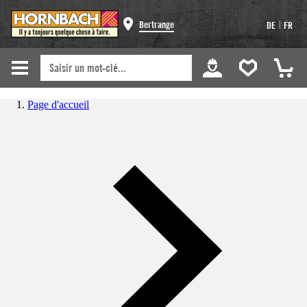
|
Bertrange
DE
FR
Page d'accueil