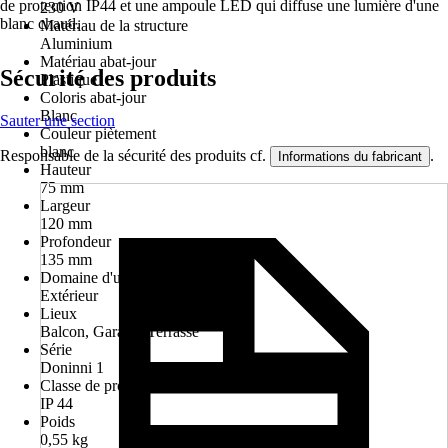
de protection IP44 et une ampoule LED qui diffuse une lumière d'une
230 V
blanc chaud.
Matériau de la structure
Aluminium
Matériau abat-jour
Sécurité des produits
Plastique
Coloris abat-jour
Blanc
Sauter une section
Couleur piètement
blanc
Responsable de la sécurité des produits cf.
.
Informations du fabricant
Hauteur
75 mm
Largeur
120 mm
Profondeur
135 mm
Domaine d'utilisation
Extérieur
Lieux
Balcon, Garage, Terrasse
Série
Doninni 1
Classe de protection
IP 44
Poids
0,55 kg