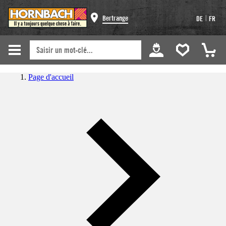
|
Bertrange
DE
FR
Page d'accueil