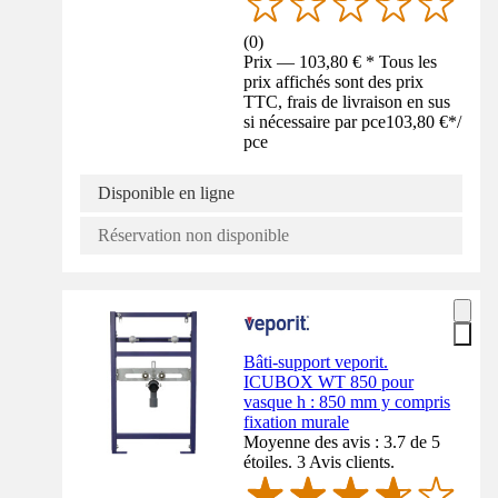
(
0
)
Prix — 103,80 € * Tous les
prix affichés sont des prix
TTC, frais de livraison en sus
si nécessaire par pce
103,80 €
*
/
pce
Disponible en ligne
Réservation non disponible
Bâti-support veporit.
ICUBOX WT 850 pour
vasque h : 850 mm y compris
fixation murale
Moyenne des avis : 3.7 de 5
étoiles. 3 Avis clients.