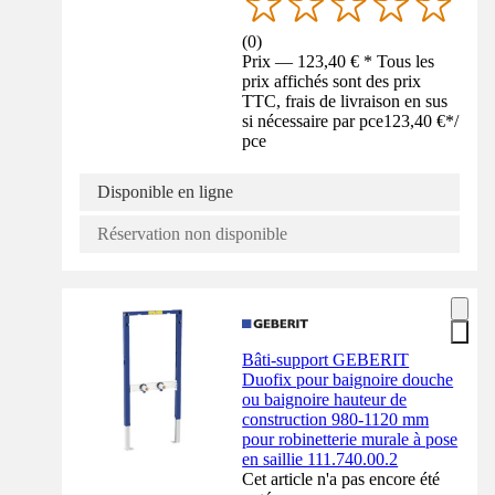
(
0
)
Prix — 123,40 € * Tous les
prix affichés sont des prix
TTC, frais de livraison en sus
si nécessaire par pce
123,40 €
*
/
pce
Disponible en ligne
Réservation non disponible
Bâti-support GEBERIT
Duofix pour baignoire douche
ou baignoire hauteur de
construction 980-1120 mm
pour robinetterie murale à pose
en saillie 111.740.00.2
Cet article n'a pas encore été