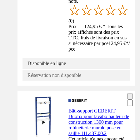
noté.
(
0
)
Prix — 124,95 € * Tous les
prix affichés sont des prix
TTC, frais de livraison en sus
si nécessaire par pce
124,95 €
*
/
pce
Disponible en ligne
Réservation non disponible
Bâti-support GEBERIT
Duofix pour lavabo hauteur de
construction 1300 mm pour
robinetterie murale pose en
saillie 111.437.00.2
Cet article n'a pas encore été