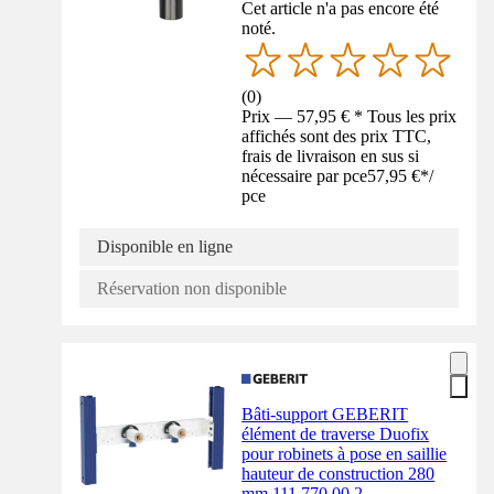
Cet article n'a pas encore été
noté.
(
0
)
Prix — 57,95 € * Tous les prix
affichés sont des prix TTC,
frais de livraison en sus si
nécessaire par pce
57,95 €
*
/
pce
Disponible en ligne
Réservation non disponible
Bâti-support GEBERIT
élément de traverse Duofix
pour robinets à pose en saillie
hauteur de construction 280
mm 111.770.00.2