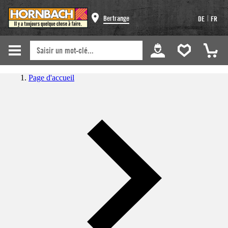
|
Bertrange
DE
FR
Page d'accueil