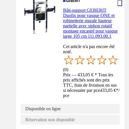
Bâti-support GEBERIT
Duofix pour vasque ONE et
robinetterie murale hauteur
partielle avec siphon rotatif
montage encastré pour vasque
large 105 cm 111.093.00.1
Cet article n'a pas encore été
noté.
(
0
)
Prix — 433,05 € * Tous les
prix affichés sont des prix
TTC, frais de livraison en sus
si nécessaire par pce
433,05 €
*
/
pce
Disponible en ligne
Réservation non disponible