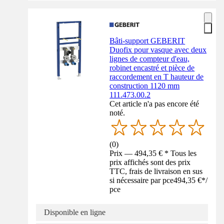
Bâti-support GEBERIT
Duofix pour vasque avec deux
lignes de compteur d'eau,
robinet encastré et pièce de
raccordement en T hauteur de
construction 1120 mm
111.473.00.2
Cet article n'a pas encore été
noté.
(
0
)
Prix — 494,35 € * Tous les
prix affichés sont des prix
TTC, frais de livraison en sus
si nécessaire par pce
494,35 €
*
/
pce
Disponible en ligne