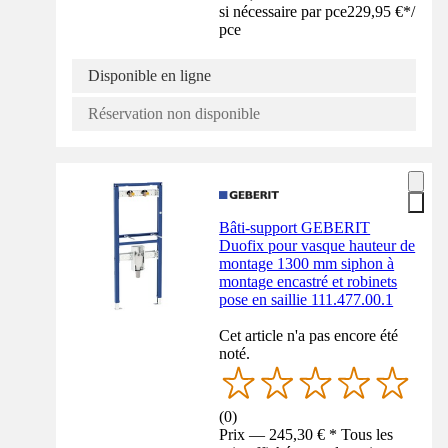
si nécessaire par pce
229,95 €
*
/
pce
Disponible en ligne
Réservation non disponible
Bâti-support GEBERIT
Duofix pour vasque hauteur de
montage 1300 mm siphon à
montage encastré et robinets
pose en saillie 111.477.00.1
Cet article n'a pas encore été
noté.
(
0
)
Prix — 245,30 € * Tous les