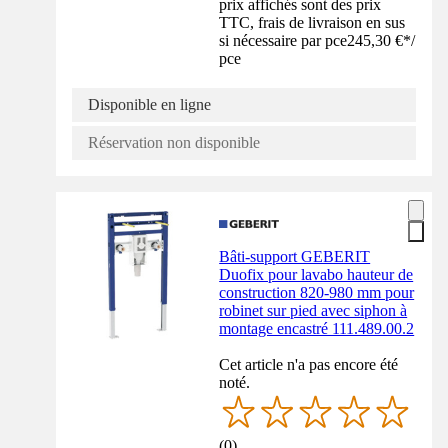
prix affichés sont des prix
TTC, frais de livraison en sus
si nécessaire par pce
245,30 €
*
/
pce
Disponible en ligne
Réservation non disponible
Bâti-support GEBERIT
Duofix pour lavabo hauteur de
construction 820-980 mm pour
robinet sur pied avec siphon à
montage encastré 111.489.00.2
Cet article n'a pas encore été
noté.
(
0
)