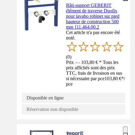
Bâti-support GEBERIT
élément de traverse Duofix
pour lavabo robinet sur pied
hauteur de construction 500
mm 111.464.00.2
Cet article n'a pas encore été
noté.
(
0
)
Prix — 103,80 € * Tous les
prix affichés sont des prix
TTC, frais de livraison en sus
si nécessaire par pce
103,80 €
*
/
pce
Disponible en ligne
Réservation non disponible