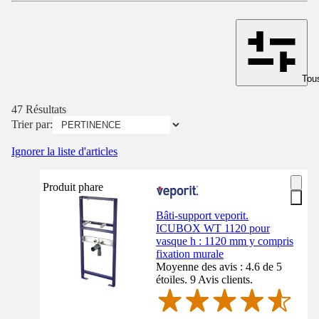
Tous
47 Résultats
Trier par:
Ignorer la liste d'articles
Produit phare
Bâti-support veporit.
ICUBOX WT 1120 pour
vasque h : 1120 mm y compris
fixation murale
Moyenne des avis : 4.6 de 5
étoiles. 9 Avis clients.