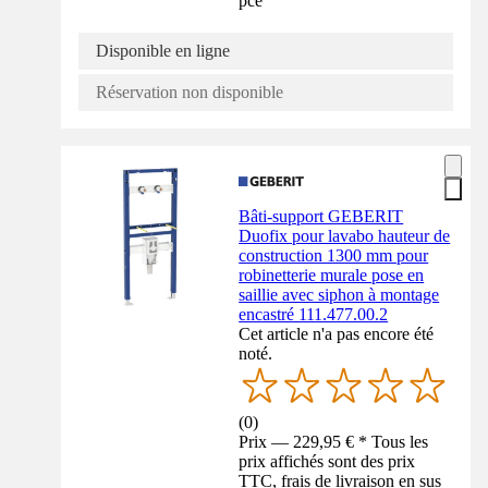
pce
Disponible en ligne
Réservation non disponible
Bâti-support GEBERIT
Duofix pour lavabo hauteur de
construction 1300 mm pour
robinetterie murale pose en
saillie avec siphon à montage
encastré 111.477.00.2
Cet article n'a pas encore été
noté.
(
0
)
Prix — 229,95 € * Tous les
prix affichés sont des prix
TTC, frais de livraison en sus