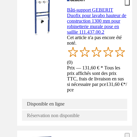
Bâti-support GEBERIT
Duofix pour lavabo hauteur de
construction 1300 mm pour
robinetterie murale pose en
saillie 111.437.00.2
Cet article n'a pas encore été
noté.
(
0
)
Prix — 131,60 € * Tous les
prix affichés sont des prix
TTC, frais de livraison en sus
si nécessaire par pce
131,60 €
*
/
pce
Disponible en ligne
Réservation non disponible