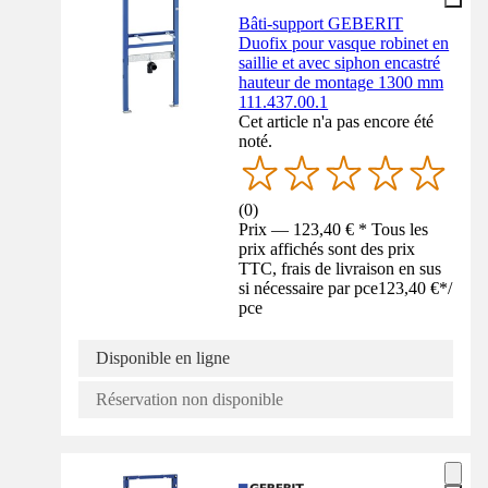
Bâti-support GEBERIT
Duofix pour vasque robinet en
saillie et avec siphon encastré
hauteur de montage 1300 mm
111.437.00.1
Cet article n'a pas encore été
noté.
(
0
)
Prix — 123,40 € * Tous les
prix affichés sont des prix
TTC, frais de livraison en sus
si nécessaire par pce
123,40 €
*
/
pce
Disponible en ligne
Réservation non disponible