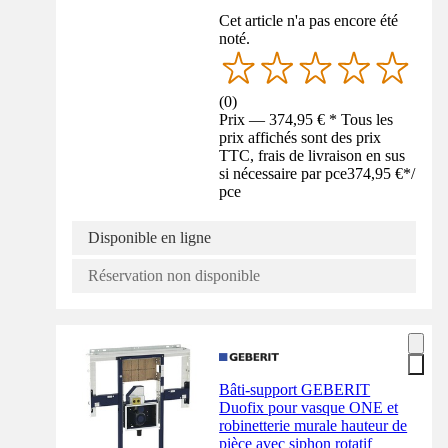
Cet article n'a pas encore été
noté.
(
0
)
Prix — 374,95 € * Tous les
prix affichés sont des prix
TTC, frais de livraison en sus
si nécessaire par pce
374,95 €
*
/
pce
Disponible en ligne
Réservation non disponible
Bâti-support GEBERIT
Duofix pour vasque ONE et
robinetterie murale hauteur de
pièce avec siphon rotatif