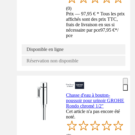
(
0
)
Prix — 97,95 € * Tous les prix
affichés sont des prix TTC,
frais de livraison en sus si
nécessaire par pce
97,95 €
*
/
pce
Disponible en ligne
Réservation non disponible
Chasse d'eau à bouton-
poussoir pour urinoir GROHE
Rondo chromé 1/2"
Cet article n'a pas encore été
noté.