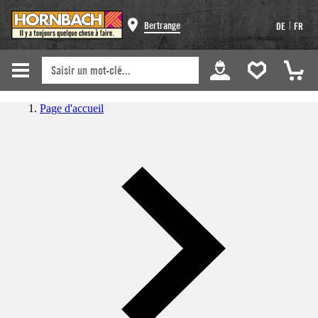
|
Bertrange
DE
FR
Page d'accueil