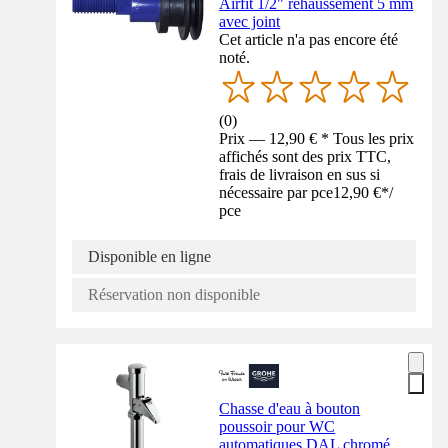
Airfit 1/2" réhaussement 5 mm
avec joint
Cet article n'a pas encore été
noté.
(
0
)
Prix — 12,90 € * Tous les prix
affichés sont des prix TTC,
frais de livraison en sus si
nécessaire par pce
12,90 €
*
/
pce
Disponible en ligne
Réservation non disponible
Chasse d'eau à bouton
poussoir pour WC
automatiques DAL chromé