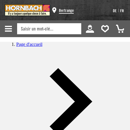
|
Bertrange
DE
FR
Page d'accueil