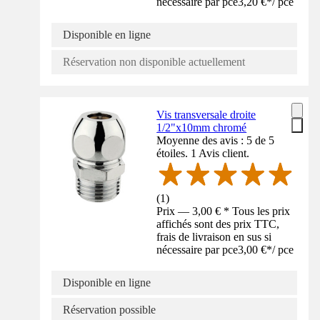
nécessaire par pce
3,20 €
*
/
pce
Disponible en ligne
Réservation non disponible actuellement
Vis transversale droite
1/2"x10mm chromé
Moyenne des avis : 5 de 5
étoiles. 1 Avis client.
(
1
)
Prix — 3,00 € * Tous les prix
affichés sont des prix TTC,
frais de livraison en sus si
nécessaire par pce
3,00 €
*
/
pce
Disponible en ligne
Réservation possible