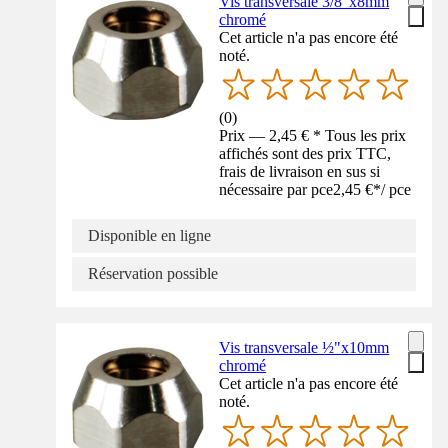
Vis transversale 3/8"x8mm
chromé
Cet article n'a pas encore été
noté.
(
0
)
Prix — 2,45 € * Tous les prix
affichés sont des prix TTC,
frais de livraison en sus si
nécessaire par pce
2,45 €
*
/
pce
Disponible en ligne
Réservation possible
Vis transversale ½"x10mm
chromé
Cet article n'a pas encore été
noté.