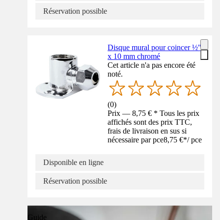
Réservation possible
Disque mural pour coincer ½"
x 10 mm chromé
Cet article n'a pas encore été
noté.
(
0
)
Prix — 8,75 € * Tous les prix
affichés sont des prix TTC,
frais de livraison en sus si
nécessaire par pce
8,75 €
*
/
pce
Disponible en ligne
Réservation possible
Guide