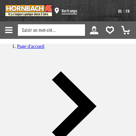
|
Bertrange
DE
FR
Page d'accueil