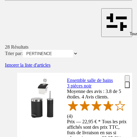
Tous
28 Résultats
Trier par:
Ignorer la liste d'articles
Ensemble salle de bains
3 pièces noir
Moyenne des avis : 3.8 de 5
étoiles. 4 Avis clients.
(
4
)
Prix — 22,95 € * Tous les prix
affichés sont des prix TTC,
frais de livraison en sus si