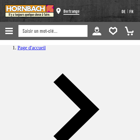
|
Bertrange
DE
FR
Page d'accueil