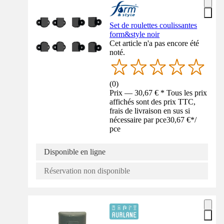
Set de roulettes coulissantes
form&style noir
Cet article n'a pas encore été
noté.
(
0
)
Prix — 30,67 € * Tous les prix
affichés sont des prix TTC,
frais de livraison en sus si
nécessaire par pce
30,67 €
*
/
pce
Disponible en ligne
Réservation non disponible