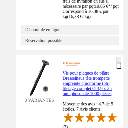
frais de livraison en sus si
nécessaire par pqt
19,05 €
*
/
pqt
Correspond à 16,38 € par
kg
(
16,38 €
/
kg
)
Disponible en ligne
Réservation possible
Vis pour plaques de plâtre
Dresselhaus tête trompette
empreinte cruciforme (ph)
filetage complet Ø 3,9 x 25
mm phosphaté 1000 pièces
3 VARIANTES
Moyenne des avis : 4.7 de 5
étoiles. 7 Avis clients.
(
7
)