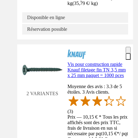
kg
(
35,79 €
/
kg
)
Disponible en ligne
Réservation possible
Vis pour construction rapide
Knauf filetage fin TN 3,5 mm
x 25 mm paquet = 1000 pces
Moyenne des avis : 3.3 de 5
étoiles. 3 Avis clients.
2 VARIANTES
(
3
)
Prix — 10,15 € * Tous les prix
affichés sont des prix TTC,
frais de livraison en sus si
nécessaire par pqt
10,15 €
*
/
pqt