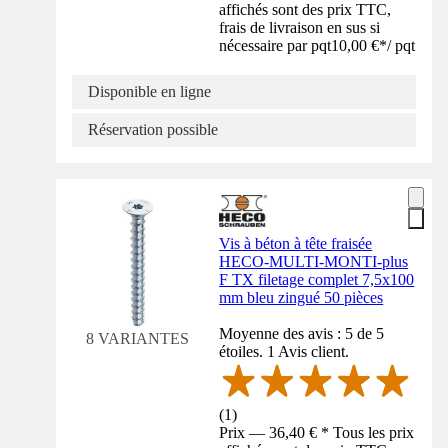
affichés sont des prix TTC,
frais de livraison en sus si
nécessaire par pqt
10,00 €
*
/
pqt
Disponible en ligne
Réservation possible
Vis à béton à tête fraisée
HECO-MULTI-MONTI-plus
F TX filetage complet 7,5x100
mm bleu zingué 50 pièces
Moyenne des avis : 5 de 5
8 VARIANTES
étoiles. 1 Avis client.
(
1
)
Prix — 36,40 € * Tous les prix