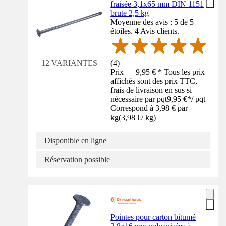
fraisée 3,1x65 mm DIN 1151
brute 2,5 kg
Moyenne des avis : 5 de 5
étoiles. 4 Avis clients.
(
4
)
12 VARIANTES
Prix — 9,95 € * Tous les prix
affichés sont des prix TTC,
frais de livraison en sus si
nécessaire par pqt
9,95 €
*
/
pqt
Correspond à 3,98 € par
kg
(
3,98 €
/
kg
)
Disponible en ligne
Réservation possible
Pointes pour carton bitumé