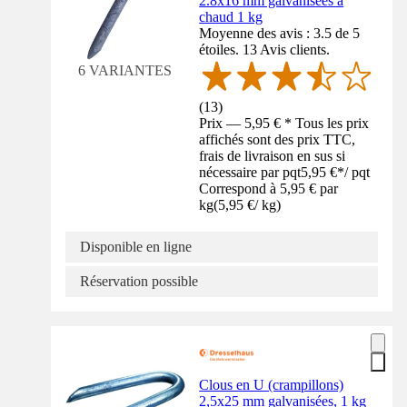
2.8x16 mm galvanisées à
chaud 1 kg
Moyenne des avis : 3.5 de 5
étoiles. 13 Avis clients.
6 VARIANTES
(
13
)
Prix — 5,95 € * Tous les prix
affichés sont des prix TTC,
frais de livraison en sus si
nécessaire par pqt
5,95 €
*
/
pqt
Correspond à 5,95 € par
kg
(
5,95 €
/
kg
)
Disponible en ligne
Réservation possible
Clous en U (crampillons)
2,5x25 mm galvanisées, 1 kg