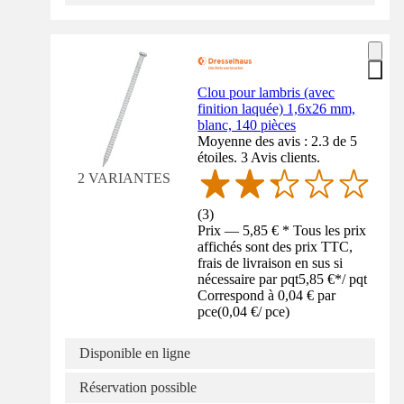
Clou pour lambris (avec
finition laquée) 1,6x26 mm,
blanc, 140 pièces
Moyenne des avis : 2.3 de 5
étoiles. 3 Avis clients.
2 VARIANTES
(
3
)
Prix — 5,85 € * Tous les prix
affichés sont des prix TTC,
frais de livraison en sus si
nécessaire par pqt
5,85 €
*
/
pqt
Correspond à 0,04 € par
pce
(
0,04 €
/
pce
)
Disponible en ligne
Réservation possible