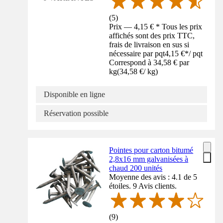
(
5
)
Prix — 4,15 € * Tous les prix
affichés sont des prix TTC,
frais de livraison en sus si
nécessaire par pqt
4,15 €
*
/
pqt
Correspond à 34,58 € par
kg
(
34,58 €
/
kg
)
Disponible en ligne
Réservation possible
Pointes pour carton bitumé
2,8x16 mm galvanisées à
chaud 200 unités
Moyenne des avis : 4.1 de 5
étoiles. 9 Avis clients.
(
9
)