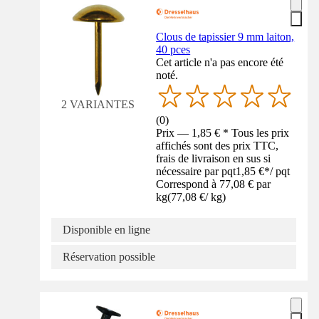
Clous de tapissier 9 mm laiton,
40 pces
Cet article n'a pas encore été
noté.
2 VARIANTES
(
0
)
Prix — 1,85 € * Tous les prix
affichés sont des prix TTC,
frais de livraison en sus si
nécessaire par pqt
1,85 €
*
/
pqt
Correspond à 77,08 € par
kg
(
77,08 €
/
kg
)
Disponible en ligne
Réservation possible