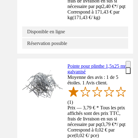
frais de livraison en sus si
nécessaire par pqt
2,40 €
*
/
pqt
Correspond à 171,43 € par
kg
(
171,43 €
/
kg
)
Disponible en ligne
Réservation possible
Pointe pour plinthe 1,5x25 mm
galvanisé
Moyenne des avis : 1 de 5
étoiles. 1 Avis client.
(
1
)
Prix — 3,79 € * Tous les prix
affichés sont des prix TTC,
frais de livraison en sus si
nécessaire par pqt
3,79 €
*
/
pqt
Correspond à 0,02 € par
pce
(
0,02 €
/
pce
)