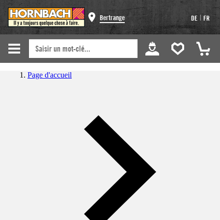
|
Bertrange
DE
FR
Page d'accueil