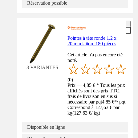
Réservation possible
Pointes à tête ronde 1,2 x
20 mm laiton, 180 pièces
Cet article n'a pas encore été
noté.
3 VARIANTES
(
0
)
Prix — 4,85 € * Tous les prix
affichés sont des prix TTC,
frais de livraison en sus si
nécessaire par pqt
4,85 €
*
/
pqt
Correspond à 127,63 € par
kg
(
127,63 €
/
kg
)
Disponible en ligne