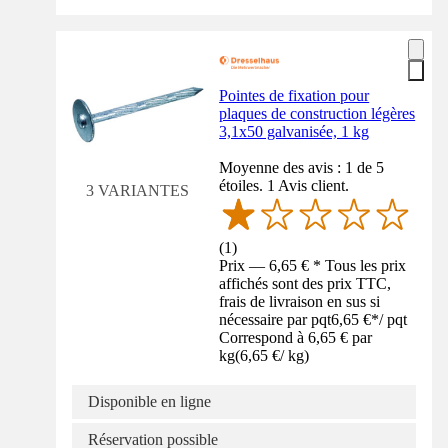
Pointes de fixation pour
plaques de construction légères
3,1x50 galvanisée, 1 kg
Moyenne des avis : 1 de 5
étoiles. 1 Avis client.
3 VARIANTES
(
1
)
Prix — 6,65 € * Tous les prix
affichés sont des prix TTC,
frais de livraison en sus si
nécessaire par pqt
6,65 €
*
/
pqt
Correspond à 6,65 € par
kg
(
6,65 €
/
kg
)
Disponible en ligne
Réservation possible