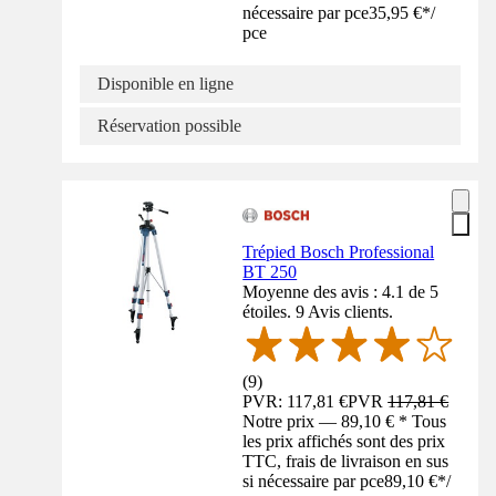
nécessaire par pce
35,95 €
*
/
pce
Disponible en ligne
Réservation possible
Trépied Bosch Professional
BT 250
Moyenne des avis : 4.1 de 5
étoiles. 9 Avis clients.
(
9
)
PVR: 117,81 €
PVR
117,81 €
Notre prix — 89,10 € * Tous
les prix affichés sont des prix
TTC, frais de livraison en sus
si nécessaire par pce
89,10 €
*
/