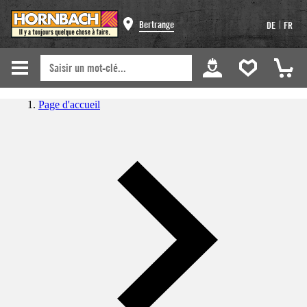
|
Bertrange
DE
FR
Page d'accueil