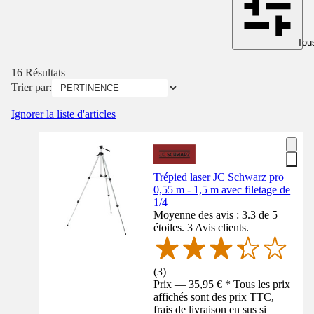
Tous
16 Résultats
Trier par:
Ignorer la liste d'articles
Trépied laser JC Schwarz pro
0,55 m - 1,5 m avec filetage de
1/4
Moyenne des avis : 3.3 de 5
étoiles. 3 Avis clients.
(
3
)
Prix — 35,95 € * Tous les prix
affichés sont des prix TTC,
frais de livraison en sus si