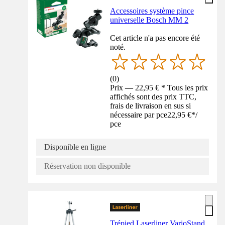
Accessoires système pince
universelle Bosch MM 2
Cet article n'a pas encore été
noté.
(
0
)
Prix — 22,95 € * Tous les prix
affichés sont des prix TTC,
frais de livraison en sus si
nécessaire par pce
22,95 €
*
/
pce
Disponible en ligne
Réservation non disponible
Trépied Laserliner VarioStand