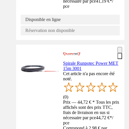
nécessaire par pce
41,19 €
*
/
pce
Disponible en ligne
Réservation non disponible
Spirale Runpotec Power MET
15m 3001
Cet article n'a pas encore été
noté.
(
0
)
Prix — 44,72 € * Tous les prix
affichés sont des prix TTC,
frais de livraison en sus si
nécessaire par pce
44,72 €
*
/
pce
Correspond à 2,98 € par