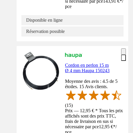
si nécessaire par pce
143,91 €
*
/
pce
Disponible en ligne
Réservation possible
Cordon en perlon 15 m
Ø 4 mm Haupa 150243
Moyenne des avis : 4.5 de 5
étoiles. 15 Avis clients.
(
15
)
Prix — 12,95 € * Tous les prix
affichés sont des prix TTC,
frais de livraison en sus si
nécessaire par pce
12,95 €
*
/
pce