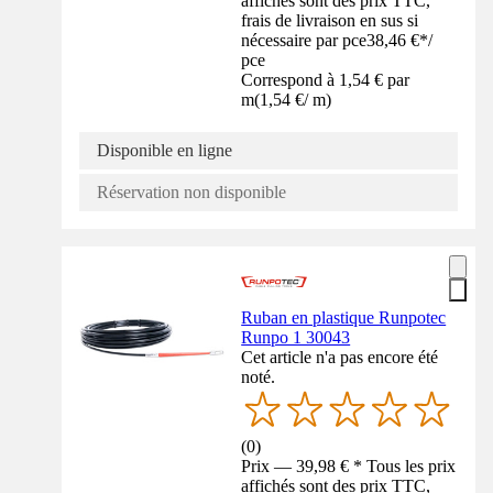
affichés sont des prix TTC,
frais de livraison en sus si
nécessaire par pce
38,46 €
*
/
pce
Correspond à 1,54 € par
m
(
1,54 €
/
m
)
Disponible en ligne
Réservation non disponible
Ruban en plastique Runpotec
Runpo 1 30043
Cet article n'a pas encore été
noté.
(
0
)
Prix — 39,98 € * Tous les prix
affichés sont des prix TTC,