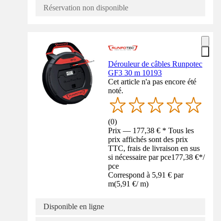
Réservation non disponible
Dérouleur de câbles Runpotec
GF3 30 m 10193
Cet article n'a pas encore été
noté.
(
0
)
Prix — 177,38 € * Tous les
prix affichés sont des prix
TTC, frais de livraison en sus
si nécessaire par pce
177,38 €
*
/
pce
Correspond à 5,91 € par
m
(
5,91 €
/
m
)
Disponible en ligne