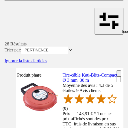
Tous
26 Résultats
Trier par:
Ignorer la liste d'articles
Produit phare
Tire-câble Kati-Blitz-Compact,
Ø 3 mm, 30 m
Moyenne des avis : 4.3 de 5
étoiles. 9 Avis clients.
(
9
)
Prix — 143,91 € * Tous les
prix affichés sont des prix
TTC, frais de livraison en sus