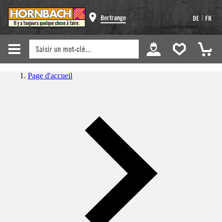
|
Bertrange
DE
FR
Page d'accueil