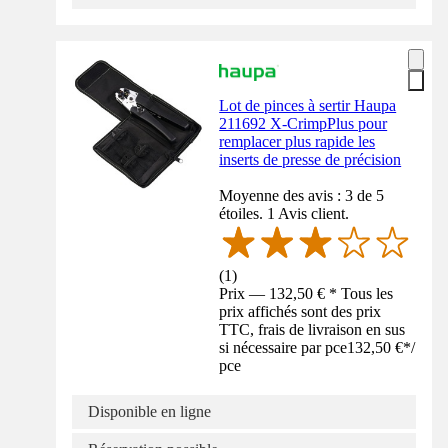
Lot de pinces à sertir Haupa
211692 X-CrimpPlus pour
remplacer plus rapide les
inserts de presse de précision
Moyenne des avis : 3 de 5
étoiles. 1 Avis client.
(
1
)
Prix — 132,50 € * Tous les
prix affichés sont des prix
TTC, frais de livraison en sus
si nécessaire par pce
132,50 €
*
/
pce
Disponible en ligne