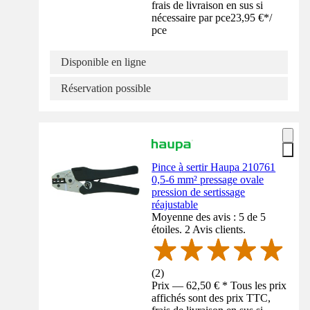
frais de livraison en sus si
nécessaire par pce
23,95 €
*
/
pce
Disponible en ligne
Réservation possible
Pince à sertir Haupa 210761
0,5-6 mm² pressage ovale
pression de sertissage
réajustable
Moyenne des avis : 5 de 5
étoiles. 2 Avis clients.
(
2
)
Prix — 62,50 € * Tous les prix
affichés sont des prix TTC,