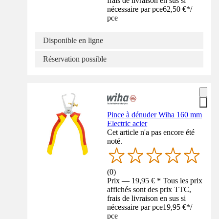
frais de livraison en sus si
nécessaire par pce
62,50 €
*
/
pce
Disponible en ligne
Réservation possible
Pince à dénuder Wiha 160 mm
Electric acier
Cet article n'a pas encore été
noté.
(
0
)
Prix — 19,95 € * Tous les prix
affichés sont des prix TTC,
frais de livraison en sus si
nécessaire par pce
19,95 €
*
/
pce