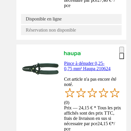
nécessaire par pce
27,40 €
*
/
pce
Disponible en ligne
Réservation non disponible
Pince à dénuder 0,25-
0,75 mm² Haupa 210624
Cet article n'a pas encore été
noté.
(
0
)
Prix — 24,15 € * Tous les prix
affichés sont des prix TTC,
frais de livraison en sus si
nécessaire par pce
24,15 €
*
/
pce