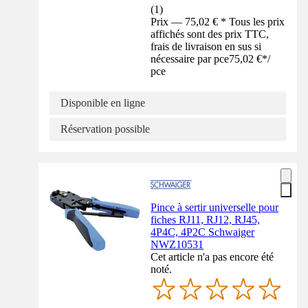
(
1
)
Prix — 75,02 € * Tous les prix
affichés sont des prix TTC,
frais de livraison en sus si
nécessaire par pce
75,02 €
*
/
pce
Disponible en ligne
Réservation possible
Pince à sertir universelle pour
fiches RJ11, RJ12, RJ45,
4P4C, 4P2C Schwaiger
NWZ10531
Cet article n'a pas encore été
noté.