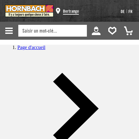
|
Bertrange
DE
FR
Page d'accueil