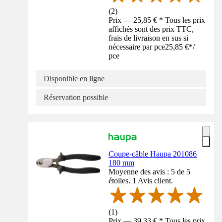
(
2
)
Prix — 25,85 € * Tous les prix
affichés sont des prix TTC,
frais de livraison en sus si
nécessaire par pce
25,85 €
*
/
pce
Disponible en ligne
Réservation possible
Coupe-câble Haupa 201086
180 mm
Moyenne des avis : 5 de 5
étoiles. 1 Avis client.
(
1
)
Prix — 39,33 € * Tous les prix