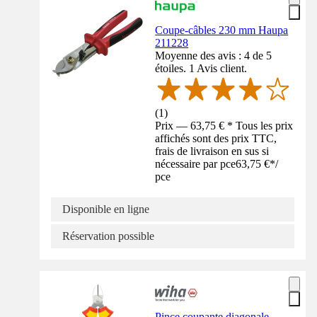
Coupe-câbles 230 mm Haupa
211228
Moyenne des avis : 4 de 5
étoiles. 1 Avis client.
(
1
)
Prix — 63,75 € * Tous les prix
affichés sont des prix TTC,
frais de livraison en sus si
nécessaire par pce
63,75 €
*
/
pce
Disponible en ligne
Réservation possible
Pince coupante diagonale