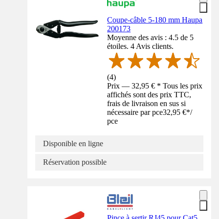
Coupe-câble 5-180 mm Haupa
200173
Moyenne des avis : 4.5 de 5
étoiles. 4 Avis clients.
(
4
)
Prix — 32,95 € * Tous les prix
affichés sont des prix TTC,
frais de livraison en sus si
nécessaire par pce
32,95 €
*
/
pce
Disponible en ligne
Réservation possible
Pince à sertir RJ45 pour Cat5