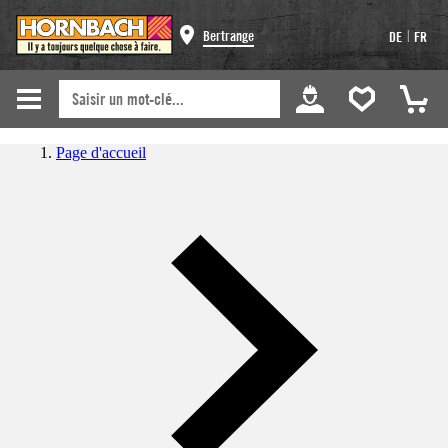
|
Bertrange
DE
FR
Page d'accueil