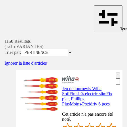
Tous
1150 Résultats
(1215 VARIANTES)
Trier par:
Ignorer la liste d'articles
Jeu de tournevis Wiha
SoftFinish® electric slimFix
plat, Phillips,
PlusMoins/Pozidriv 6 pces
Cet article n'a pas encore été
noté.