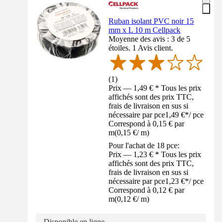
Ruban isolant PVC noir 15
mm x L 10 m Cellpack
Moyenne des avis : 3 de 5
étoiles. 1 Avis client.
(
1
)
Prix — 1,49 € * Tous les prix
affichés sont des prix TTC,
frais de livraison en sus si
nécessaire par pce
1,49 €
*
/
pce
Correspond à 0,15 € par
m
(
0,15 €
/
m
)
Pour l'achat de 18 pce:
Prix — 1,23 € * Tous les prix
affichés sont des prix TTC,
frais de livraison en sus si
nécessaire par pce
1,23 €
*
/
pce
Correspond à 0,12 € par
m
(
0,12 €
/
m
)
Disponible en ligne