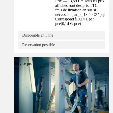
Prix — 13,59 € * Tous les prix
affichés sont des prix TTC,
frais de livraison en sus si
nécessaire par pqt
13,59 €
*
/
pqt
Correspond à 0,14 € par
pce
(
0,14 €
/
pce
)
Disponible en ligne
Réservation possible
Service pro