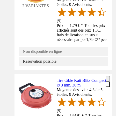
étoiles. 9 Avis clients.
2 VARIANTES
(
9
)
Prix — 1,79 € * Tous les prix
affichés sont des prix TTC,
frais de livraison en sus si
nécessaire par pce
1,79 €
*
/
pce
Non disponible en ligne
Réservation possible
Tire-câble Kati-Blitz-Compact,
Ø 3 mm, 30 m
Moyenne des avis : 4.3 de 5
étoiles. 9 Avis clients.
(
9
)
Prix — 143,91 € * Tous les