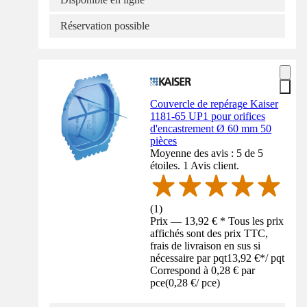
Réservation possible
Couvercle de repérage Kaiser
1181-65 UP1 pour orifices
d'encastrement Ø 60 mm 50
pièces
Moyenne des avis : 5 de 5
étoiles. 1 Avis client.
(
1
)
Prix — 13,92 € * Tous les prix
affichés sont des prix TTC,
frais de livraison en sus si
nécessaire par pqt
13,92 €
*
/
pqt
Correspond à 0,28 € par
pce
(
0,28 €
/
pce
)