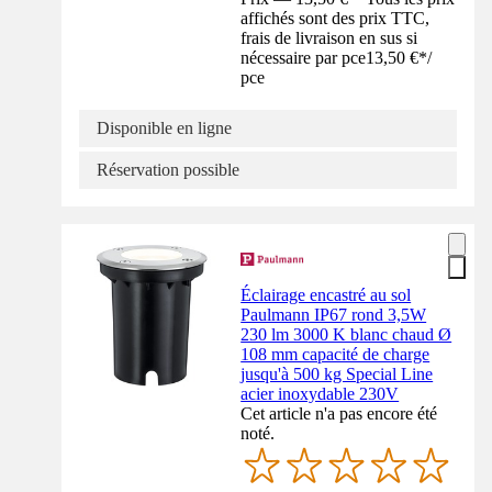
affichés sont des prix TTC,
frais de livraison en sus si
nécessaire par pce
13,50 €
*
/
pce
Disponible en ligne
Réservation possible
Éclairage encastré au sol
Paulmann IP67 rond 3,5W
230 lm 3000 K blanc chaud Ø
108 mm capacité de charge
jusqu'à 500 kg Special Line
acier inoxydable 230V
Cet article n'a pas encore été
noté.