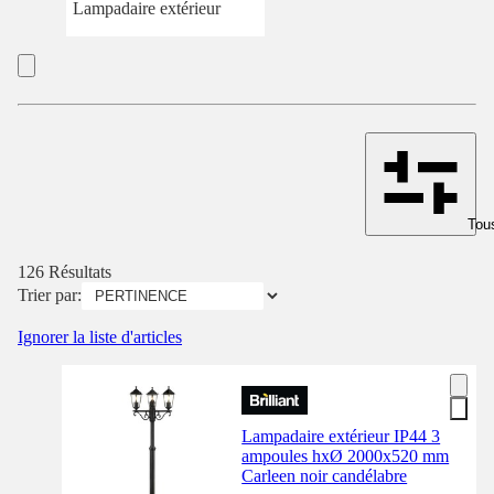
Lampadaire extérieur
Tous
126 Résultats
Trier par:
Ignorer la liste d'articles
Lampadaire extérieur IP44 3
ampoules hxØ 2000x520 mm
Carleen noir candélabre