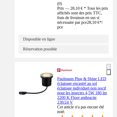
(
0
)
Prix — 28,10 € * Tous les prix
affichés sont des prix TTC,
frais de livraison en sus si
nécessaire par pce
28,10 €
*
/
pce
Disponible en ligne
Réservation possible
Paulmann Plug & Shine LED
éclairage encastré au sol
éclairage individuel non nocif
pour les insectes 4,5W 180 lm
2200 K Floor anthracite
230/24 V
Cet article n'a pas encore été
noté.