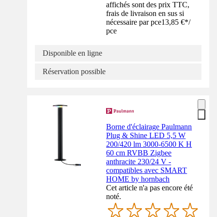
affichés sont des prix TTC,
frais de livraison en sus si
nécessaire par pce
13,85 €
*
/
pce
Disponible en ligne
Réservation possible
Borne d'éclairage Paulmann
Plug & Shine LED 5,5 W
200/420 lm 3000-6500 K H
60 cm RVBB Zigbee
anthracite 230/24 V -
compatibles avec SMART
HOME by hornbach
Cet article n'a pas encore été
noté.