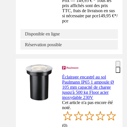
Prix — 149,95 € * Tous les
prix affichés sont des prix
TTC, frais de livraison en sus
si nécessaire par pce
149,95 €
*
/
pce
Disponible en ligne
Réservation possible
Éclairage encastré au sol
Paulmann IP65 1 ampoule Ø
105 mm capacité de charge
jusqu'à 500 kg Floor acier
inoxydable 230V
Cet article n'a pas encore été
noté.
(
0
)