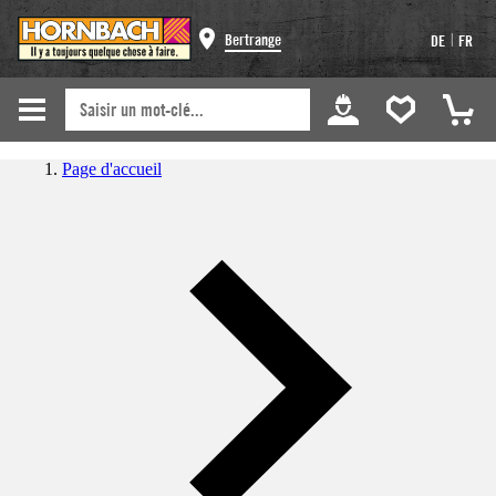
|
Bertrange
DE
FR
Page d'accueil