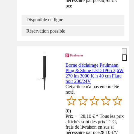
nécessaire par pce
24,95 €
*
/
pce
Disponible en ligne
Réservation possible
Borne d'éclairage Paulmann
Plug & Shine LED IP65 3,6W
270 lm 3000 K h 40 cm Flare
noir 230/24V
Cet article n'a pas encore été
noté.
(
0
)
Prix — 28,10 € * Tous les prix
affichés sont des prix TTC,
frais de livraison en sus si
nécessaire par pce
28,10 €
*
/