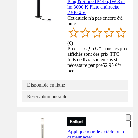
Plug & Shine IP44 6,1W 355
lm 3000 K Plate anthracite
230/24 V
Cet article n'a pas encore été
noté.
(
0
)
Prix — 52,95 € * Tous les prix
affichés sont des prix TTC,
frais de livraison en sus si
nécessaire par pce
52,95 €
*
/
pce
Disponible en ligne
Réservation possible
Applique murale extérieure à
capteur acier