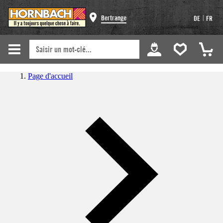
|
Bertrange
DE
FR
Page d'accueil