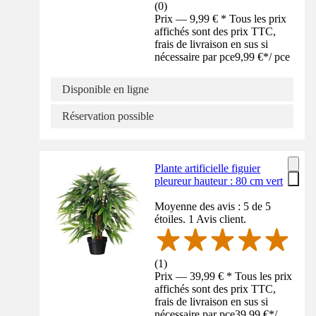
(
0
)
Prix — 9,99 € * Tous les prix
affichés sont des prix TTC,
frais de livraison en sus si
nécessaire par pce
9,99 €
*
/
pce
Disponible en ligne
Réservation possible
Plante artificielle figuier
pleureur hauteur : 80 cm vert
Moyenne des avis : 5 de 5
étoiles. 1 Avis client.
(
1
)
Prix — 39,99 € * Tous les prix
affichés sont des prix TTC,
frais de livraison en sus si
nécessaire par pce
39,99 €
*
/