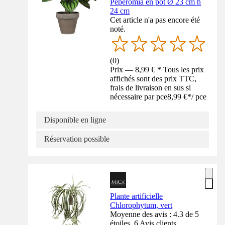
Peperomia en pot Ø 23 cm h
24 cm
Cet article n'a pas encore été
noté.
(
0
)
Prix — 8,99 € * Tous les prix
affichés sont des prix TTC,
frais de livraison en sus si
nécessaire par pce
8,99 €
*
/
pce
Disponible en ligne
Réservation possible
Plante artificielle
Chlorophytum, vert
Moyenne des avis : 4.3 de 5
étoiles. 6 Avis clients.