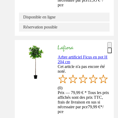
nécessaire par pce
11,95 €
*
/
pce
Disponible en ligne
Réservation possible
Arbre artificiel Ficus en pot H
204 cm
Cet article n'a pas encore été
noté.
(
0
)
Prix — 79,99 € * Tous les prix
affichés sont des prix TTC,
frais de livraison en sus si
nécessaire par pce
79,99 €
*
/
pce