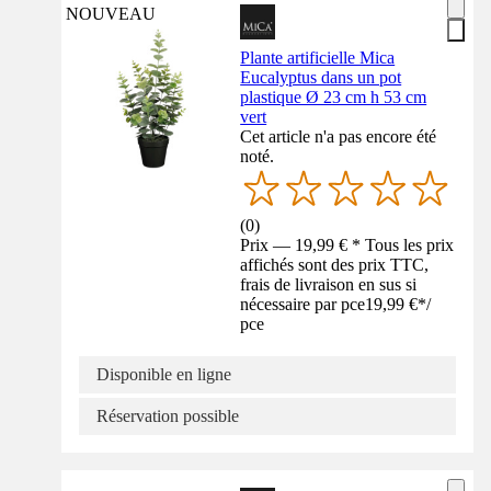
NOUVEAU
Plante artificielle Mica
Eucalyptus dans un pot
plastique Ø 23 cm h 53 cm
vert
Cet article n'a pas encore été
noté.
(
0
)
Prix — 19,99 € * Tous les prix
affichés sont des prix TTC,
frais de livraison en sus si
nécessaire par pce
19,99 €
*
/
pce
Disponible en ligne
Réservation possible