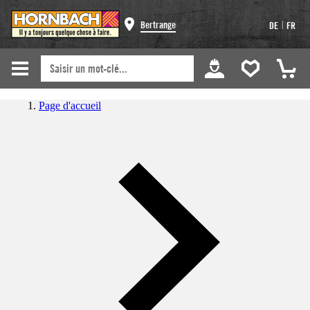
|
Bertrange
DE
FR
Page d'accueil