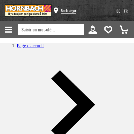
|
Bertrange
DE
FR
Page d'accueil