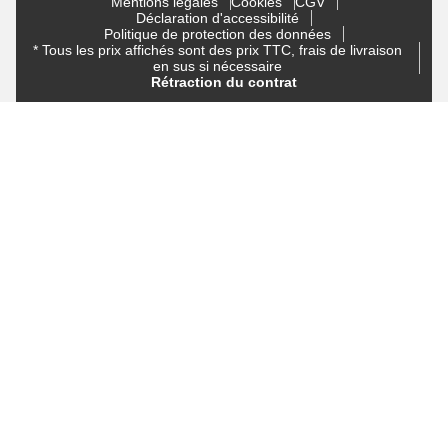
Mentions légales
Cookies
CGV
Déclaration d'accessibilité
Politique de protection des données
* Tous les prix affichés sont des prix TTC, frais de livraison
en sus si nécessaire
Rétraction du contrat