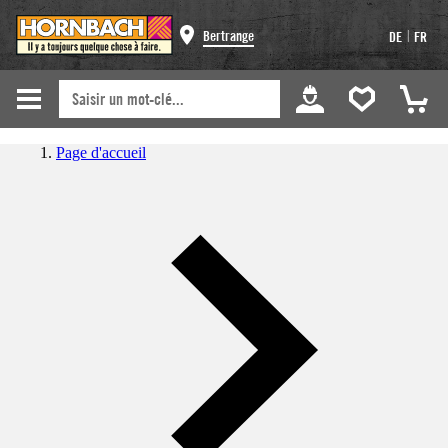
|
Bertrange
DE
FR
Page d'accueil