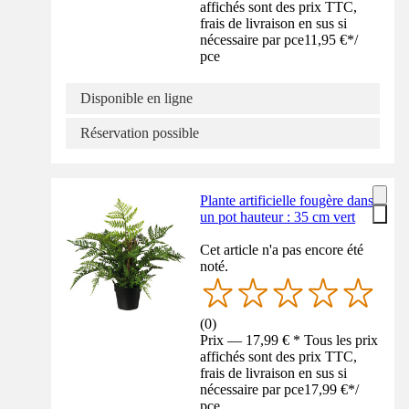
affichés sont des prix TTC,
frais de livraison en sus si
nécessaire par pce
11,95 €
*
/
pce
Disponible en ligne
Réservation possible
Plante artificielle fougère dans
un pot hauteur : 35 cm vert
Cet article n'a pas encore été
noté.
(
0
)
Prix — 17,99 € * Tous les prix
affichés sont des prix TTC,
frais de livraison en sus si
nécessaire par pce
17,99 €
*
/
pce