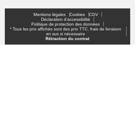
Mentions légales
Cookies
CGV
Déclaration d'accessibilité
Politique de protection des données
* Tous les prix affichés sont des prix TTC, frais de livraison
en sus si nécessaire
Rétraction du contrat