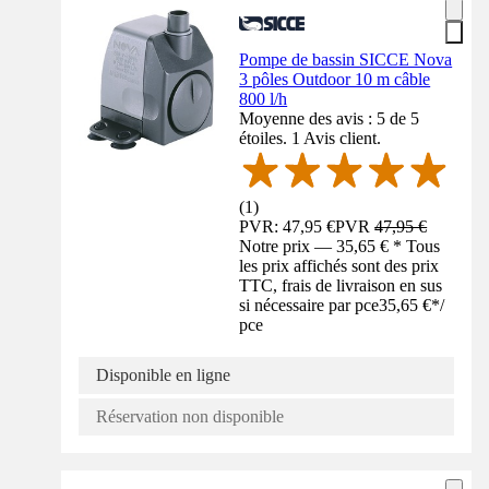
Pompe de bassin SICCE Nova
3 pôles Outdoor 10 m câble
800 l/h
Moyenne des avis : 5 de 5
étoiles. 1 Avis client.
(
1
)
PVR: 47,95 €
PVR
47,95 €
Notre prix — 35,65 € * Tous
les prix affichés sont des prix
TTC, frais de livraison en sus
si nécessaire par pce
35,65 €
*
/
pce
Disponible en ligne
Réservation non disponible