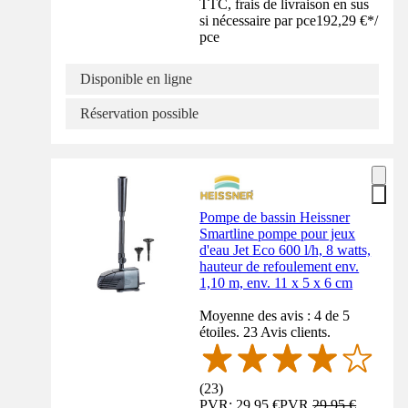
TTC, frais de livraison en sus
si nécessaire par pce
192,29 €
*
/
pce
Disponible en ligne
Réservation possible
Pompe de bassin Heissner
Smartline pompe pour jeux
d'eau Jet Eco 600 l/h, 8 watts,
hauteur de refoulement env.
1,10 m, env. 11 x 5 x 6 cm
Moyenne des avis : 4 de 5
étoiles. 23 Avis clients.
(
23
)
PVR: 29,95 €
PVR
29,95 €