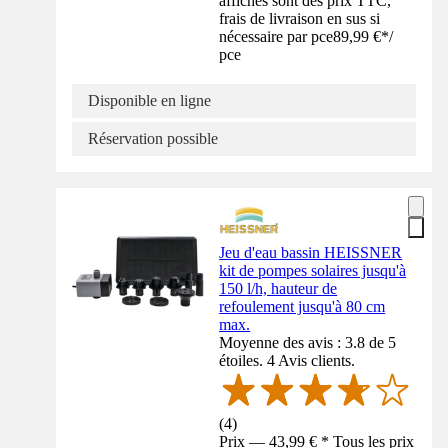
affichés sont des prix TTC,
frais de livraison en sus si
nécessaire par pce
89,99 €
*
/
pce
Disponible en ligne
Réservation possible
Jeu d'eau bassin HEISSNER
kit de pompes solaires jusqu'à
150 l/h, hauteur de
refoulement jusqu'à 80 cm
max.
Moyenne des avis : 3.8 de 5
étoiles. 4 Avis clients.
(
4
)
Prix — 43,99 € * Tous les prix