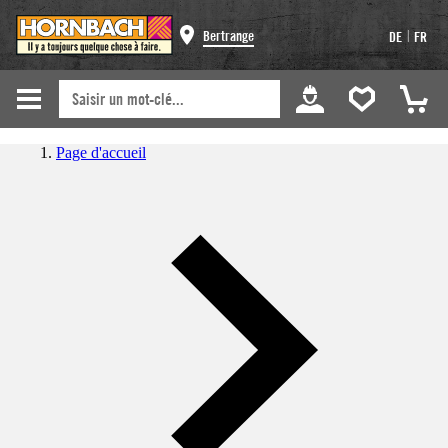
|
Bertrange
DE
FR
Page d'accueil