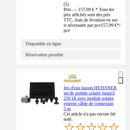
(
5
)
Prix — 157,99 € * Tous les
prix affichés sont des prix
TTC, frais de livraison en sus
si nécessaire par pce
157,99 €
*
/
pce
Disponible en ligne
Réservation possible
Jeu d'eau bassin HEISSNER
set de pompe solaire jusqu'à
250 l/h avec module solaire
externe câble de connexion
5 m
Cet article n'a pas encore été
noté.