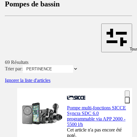
Pompes de bassin
Tous
69 Résultats
Trier par:
Ignorer la liste d'articles
Pompe multi-fonctions SICCE
Syncra SDC 6.0
programmable via APP 2000 -
5500 l/h
Cet article n'a pas encore été
noté.