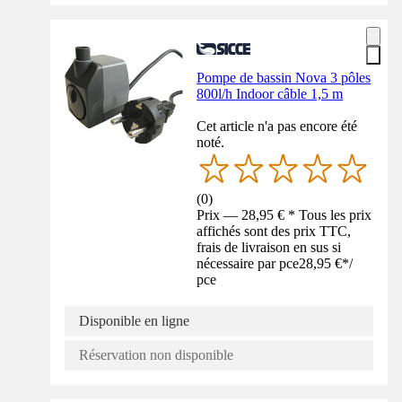
Pompe de bassin Nova 3 pôles
800l/h Indoor câble 1,5 m
Cet article n'a pas encore été
noté.
(
0
)
Prix — 28,95 € * Tous les prix
affichés sont des prix TTC,
frais de livraison en sus si
nécessaire par pce
28,95 €
*
/
pce
Disponible en ligne
Réservation non disponible