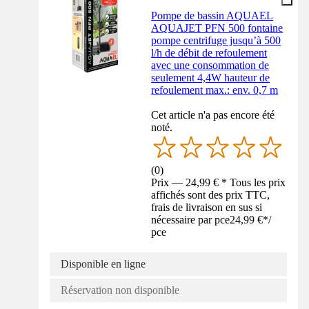
Pompe de bassin AQUAEL
AQUAJET PFN 500 fontaine
pompe centrifuge jusqu’à 500
l/h de débit de refoulement
avec une consommation de
seulement 4,4W hauteur de
refoulement max.: env. 0,7 m
Cet article n'a pas encore été
noté.
(
0
)
Prix — 24,99 € * Tous les prix
affichés sont des prix TTC,
frais de livraison en sus si
nécessaire par pce
24,99 €
*
/
pce
Disponible en ligne
Réservation non disponible