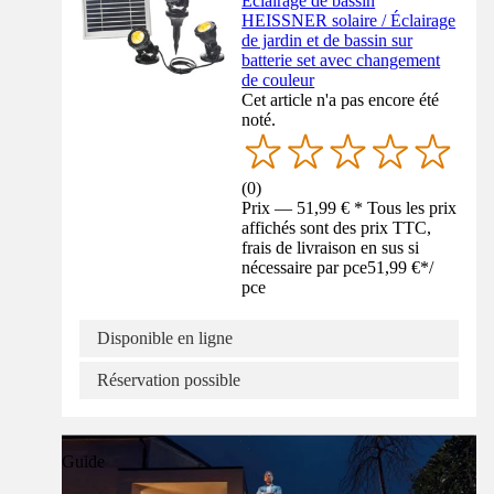
Éclairage de bassin
HEISSNER solaire / Éclairage
de jardin et de bassin sur
batterie set avec changement
de couleur
Cet article n'a pas encore été
noté.
(
0
)
Prix — 51,99 € * Tous les prix
affichés sont des prix TTC,
frais de livraison en sus si
nécessaire par pce
51,99 €
*
/
pce
Disponible en ligne
Réservation possible
Guide