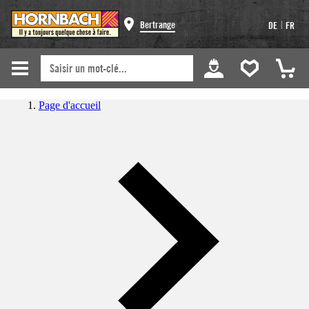
|
Bertrange
DE
FR
Page d'accueil