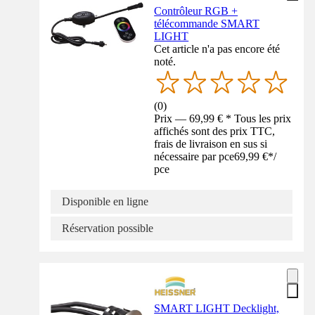
Contrôleur RGB +
télécommande SMART
LIGHT
Cet article n'a pas encore été
noté.
(
0
)
Prix — 69,99 € * Tous les prix
affichés sont des prix TTC,
frais de livraison en sus si
nécessaire par pce
69,99 €
*
/
pce
Disponible en ligne
Réservation possible
SMART LIGHT Decklight,