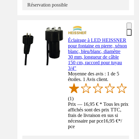
Réservation possible
Éclairage à LED HEISSNER
pour fontaine en pierre, xénon
blanc, bleu/blanc, diamètre
30 mm, longueur de câble
150 cm, raccord pour tuyau
3/4"
Moyenne des avis : 1 de 5
étoiles. 1 Avis client.
(
1
)
Prix — 16,95 € * Tous les prix
affichés sont des prix TTC,
frais de livraison en sus si
nécessaire par pce
16,95 €
*
/
pce