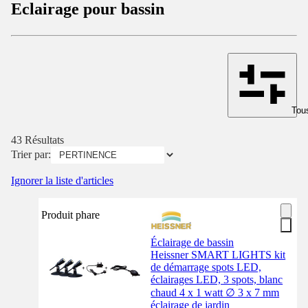
Eclairage pour bassin
Tous
43 Résultats
Trier par:
Ignorer la liste d'articles
Produit phare
Éclairage de bassin
Heissner SMART LIGHTS kit
de démarrage spots LED,
éclairages LED, 3 spots, blanc
chaud 4 x 1 watt ∅ 3 x 7 mm
éclairage de jardin