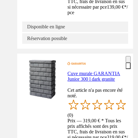
TTC, frais de livraison en sus
si nécessaire par pce
139,00 €
*
/
pce
Disponible en ligne
Réservation possible
Cuve murale GARANTIA
Junior 300 l dark granite
Cet article n'a pas encore été
noté.
(
0
)
Prix — 319,00 € * Tous les
prix affichés sont des prix
TTC, frais de livraison en sus
si nécessaire par pce
319,00 €
*
/