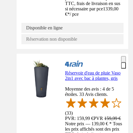
TTC, frais de livraison en sus
si nécessaire par pce
1339,00
€
*
/
pce
Disponible en ligne
Réservation non disponible
Réservoir d'eau de pluie Vaso
2in1 avec bac à plantes, gris
Moyenne des avis : 4 de 5
étoiles. 33 Avis clients.
(
33
)
PVR: 159,99 €
PVR
159,99 €
Notre prix — 139,00 € * Tous
les prix affichés sont des prix