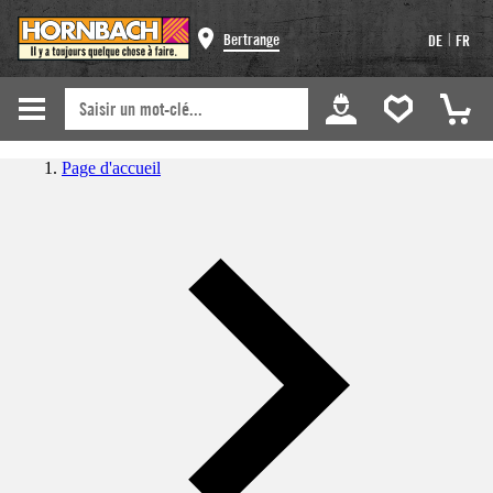
|
Bertrange
DE
FR
Page d'accueil