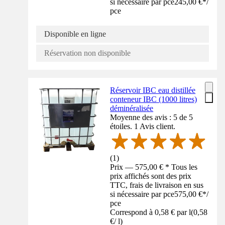
si nécessaire par pce
245,00 €
*
/
pce
Disponible en ligne
Réservation non disponible
Réservoir IBC eau distillée
conteneur IBC (1000 litres)
déminéralisée
Moyenne des avis : 5 de 5
étoiles. 1 Avis client.
(
1
)
Prix — 575,00 € * Tous les
prix affichés sont des prix
TTC, frais de livraison en sus
si nécessaire par pce
575,00 €
*
/
pce
Correspond à 0,58 € par l
(
0,58
€
/
l
)