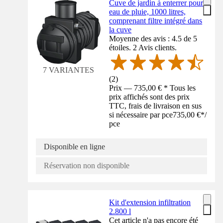
Cuve de jardin à enterrer pour
eau de pluie, 1000 litres,
comprenant filtre intégré dans
la cuve
Moyenne des avis : 4.5 de 5
étoiles. 2 Avis clients.
7 VARIANTES
(
2
)
Prix — 735,00 € * Tous les
prix affichés sont des prix
TTC, frais de livraison en sus
si nécessaire par pce
735,00 €
*
/
pce
Disponible en ligne
Réservation non disponible
Kit d'extension infiltration
2.800 l
Cet article n'a pas encore été