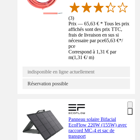
(
3
)
Prix — 65,63 € * Tous les prix
affichés sont des prix TTC,
frais de livraison en sus si
nécessaire par pce
65,63 €
*
/
pce
Correspond à 1,31 € par
m
(
1,31 €
/
m
)
indisponible en ligne actuellement
Réservation possible
Panneau solaire Bifacial
EcoFlow 220W (155W) avec
raccord MC-4 et sac de
transport