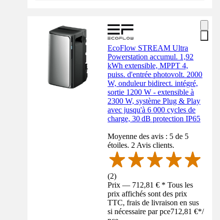
EcoFlow STREAM Ultra
Powerstation accumul. 1,92
kWh extensible, MPPT 4,
puiss. d'entrée photovolt. 2000
W, onduleur bidirect. intégré,
sortie 1200 W - extensible à
2300 W, système Plug & Play
avec jusqu'à 6 000 cycles de
charge, 30 dB protection IP65
Moyenne des avis : 5 de 5
étoiles. 2 Avis clients.
(
2
)
Prix — 712,81 € * Tous les
prix affichés sont des prix
TTC, frais de livraison en sus
si nécessaire par pce
712,81 €
*
/