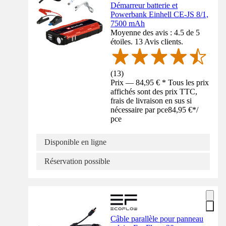
Démarreur batterie et
Powerbank Einhell CE-JS 8/1,
7500 mAh
Moyenne des avis : 4.5 de 5
étoiles. 13 Avis clients.
(
13
)
Prix — 84,95 € * Tous les prix
affichés sont des prix TTC,
frais de livraison en sus si
nécessaire par pce
84,95 €
*
/
pce
Disponible en ligne
Réservation possible
Câble parallèle pour panneau