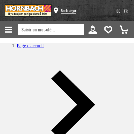
|
Bertrange
DE
FR
Page d'accueil