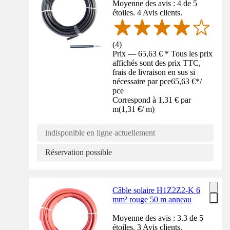
Moyenne des avis : 4 de 5
étoiles. 4 Avis clients.
(
4
)
Prix — 65,63 € * Tous les prix
affichés sont des prix TTC,
frais de livraison en sus si
nécessaire par pce
65,63 €
*
/
pce
Correspond à 1,31 € par
m
(
1,31 €
/
m
)
indisponible en ligne actuellement
Réservation possible
Câble solaire H1Z2Z2-K 6
mm² rouge 50 m anneau
Moyenne des avis : 3.3 de 5
étoiles. 3 Avis clients.