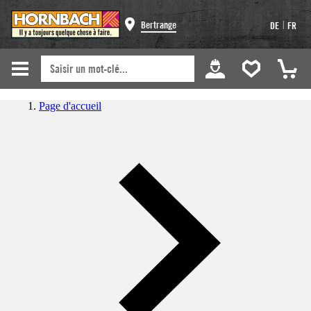
|
Bertrange
DE
FR
Page d'accueil