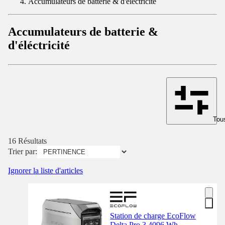
Accumulateurs de batterie & d'éléctricité
Accumulateurs de batterie &
d'éléctricité
Tous
16 Résultats
Trier par:
Ignorer la liste d'articles
Station de charge EcoFlow
Delta Pro 3 4096 Wh