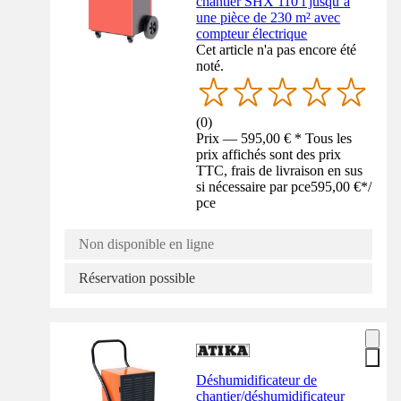
chantier SHX 110 l jusqu’à
une pièce de 230 m² avec
compteur électrique
Cet article n'a pas encore été
noté.
(
0
)
Prix — 595,00 € * Tous les
prix affichés sont des prix
TTC, frais de livraison en sus
si nécessaire par pce
595,00 €
*
/
pce
Non disponible en ligne
Réservation possible
Déshumidificateur de
chantier/déshumidificateur