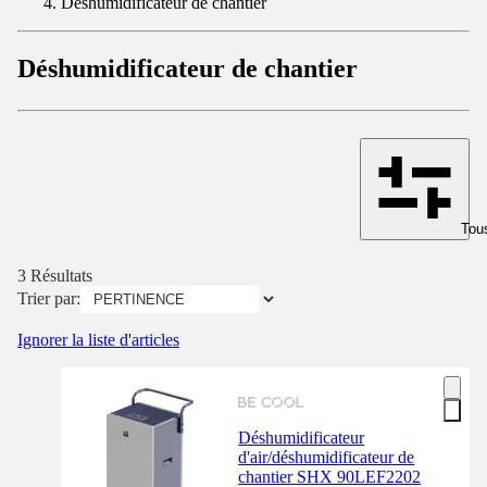
Déshumidificateur de chantier
Déshumidificateur de chantier
Tous
3 Résultats
Trier par:
Ignorer la liste d'articles
Déshumidificateur
d'air/déshumidificateur de
chantier SHX 90LEF2202