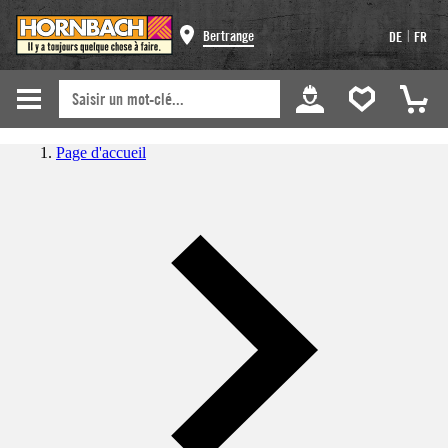
|
Bertrange
DE
FR
Page d'accueil