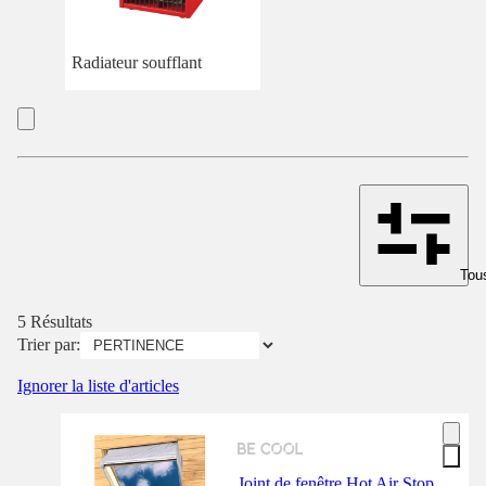
Radiateur soufflant
Tous
5 Résultats
Trier par:
Ignorer la liste d'articles
Joint de fenêtre Hot Air Stop