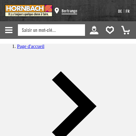
|
Bertrange
DE
FR
Page d'accueil