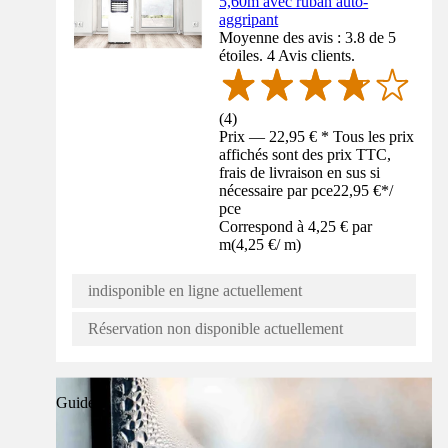
5,60m avec ruban auto-
aggripant
Moyenne des avis : 3.8 de 5
étoiles. 4 Avis clients.
(
4
)
Prix — 22,95 € * Tous les prix
affichés sont des prix TTC,
frais de livraison en sus si
nécessaire par pce
22,95 €
*
/
pce
Correspond à 4,25 € par
m
(
4,25 €
/
m
)
indisponible en ligne actuellement
Réservation non disponible actuellement
Guide