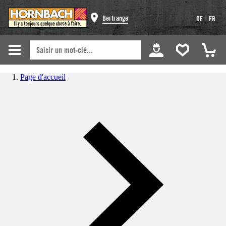
|
Bertrange
DE
FR
Page d'accueil