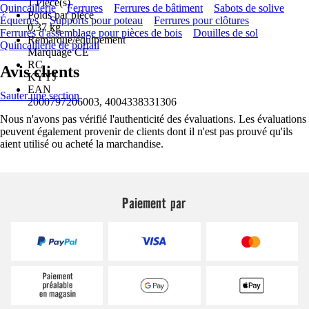
1 Pièce(s)
Quincaillerie
Ferrures
Ferrures de bâtiment
Sabots de solive
Poids par pièce
Équerres
Supports pour poteau
Ferrures pour clôtures
0,37 kg
Ferrures d'assemblage pour pièces de bois
Douilles de sol
Remarque/équipement
Quincaillerie de portail
Marquage CE
RC
Avis clients
KYYJ
EAN
Sauter une section
2000797206003, 4004338331306
Nous n'avons pas vérifié l'authenticité des évaluations. Les évaluations
peuvent également provenir de clients dont il n'est pas prouvé qu'ils
aient utilisé ou acheté la marchandise.
Paiement par