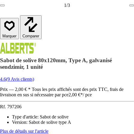
1
/
3
Comparer
Sabot de solive 80x120mm, Type A, galvanisé
sendzimir, 1 unité
4.6
(9 Avis clients)
Prix — 2,00 € * Tous les prix affichés sont des prix TTC, frais de
livraison en sus si nécessaire par pce
2,00 €
*
/
pce
Rf.
797206
Type d'article
:
Sabot de solive
Version
:
Sabot de solive type A
Plus de détails sur l'article