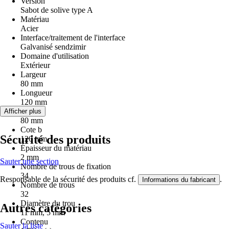
Version
Sabot de solive type A
Matériau
Acier
Interface/traitement de l'interface
Galvanisé sendzimir
Domaine d'utilisation
Extérieur
Largeur
80 mm
Longueur
120 mm
Cote a
Afficher plus
80 mm
Cote b
Sécurité des produits
120 mm
Épaisseur du matériau
2 mm
Sauter une section
Nombre de trous de fixation
34
Responsable de la sécurité des produits cf.
.
Informations du fabricant
Nombre de trous
32
Diamètre du trou
Autres catégories
11 mm, 5 mm
Contenu
Sauter la liste