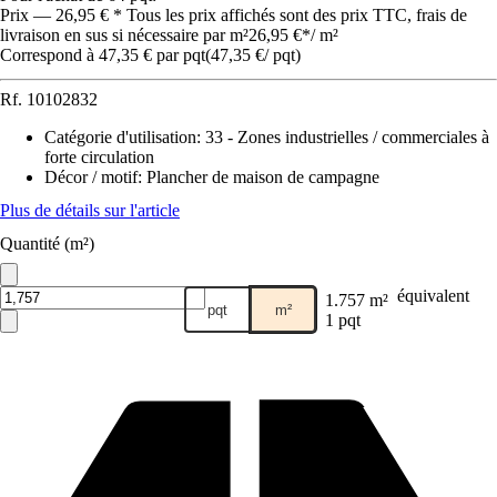
Prix — 26,95 € * Tous les prix affichés sont des prix TTC, frais de
livraison en sus si nécessaire par m²
26,95 €
*
/
m²
Correspond à 47,35 € par pqt
(
47,35 €
/
pqt
)
Rf.
10102832
Catégorie d'utilisation
:
33 - Zones industrielles / commerciales à
forte circulation
Décor / motif
:
Plancher de maison de campagne
Plus de détails sur l'article
Quantité (m²)
équivalent
1.757 m²
pqt
m²
1 pqt