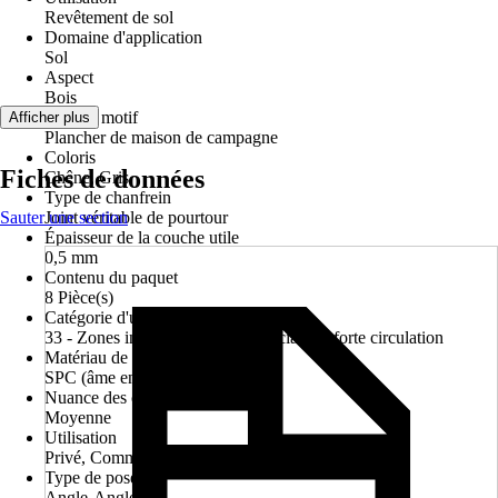
Revêtement de sol
Domaine d'application
Sol
Aspect
Bois
Décor / motif
Afficher plus
Plancher de maison de campagne
Coloris
Fiches de données
Chêne, Gris
Type de chanfrein
Sauter une section
Joint véritable de pourtour
Épaisseur de la couche utile
0,5 mm
Contenu du paquet
8 Pièce(s)
Catégorie d'utilisation
33 - Zones industrielles / commerciales à forte circulation
Matériau de la plaque de support
SPC (âme en polymère solide)
Nuance des couleurs
Moyenne
Utilisation
Privé, Commercial
Type de pose
Angle-Angle