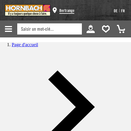
|
Bertrange
DE
FR
Page d'accueil