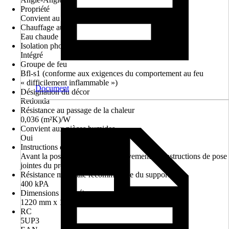
Propriété
Convient au chauffage au sol
Chauffage au sol
Eau chaude
Isolation phonique
Intégré
Groupe de feu
Bfl-s1 (conforme aux exigences du comportement au feu
« difficilement inflammable »)
Document
Désignation du décor
Redonda
Résistance au passage de la chaleur
0,036 (m²K)/W
Convient aux pièces humides
Oui
Instructions de pose
Avant la pose, veuillez lire attentivement les instructions de pose
jointes du produit
Résistance minimale recommandée du support
400 kPA
Dimensions (Lxlxé)
1220 mm x 180.0 mm x 6 mm
RC
5UP3