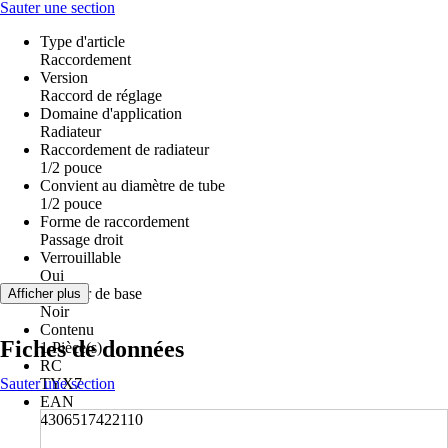
Sauter une section
Type d'article
Raccordement
Version
Raccord de réglage
Domaine d'application
Radiateur
Raccordement de radiateur
1/2 pouce
Convient au diamètre de tube
1/2 pouce
Forme de raccordement
Passage droit
Verrouillable
Oui
Couleur de base
Afficher plus
Noir
Contenu
Fiches de données
1 Pièce(s)
RC
Sauter une section
TYX7
EAN
4306517422110