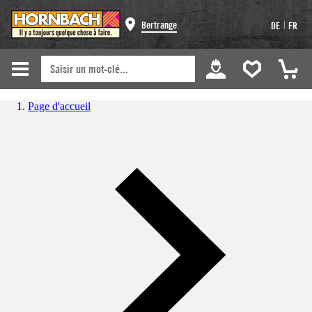
|
Bertrange
DE
FR
Page d'accueil