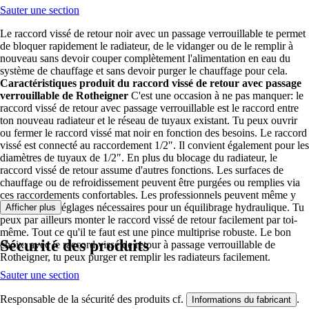
Sauter une section
Le raccord vissé de retour noir avec un passage verrouillable te permet
de bloquer rapidement le radiateur, de le vidanger ou de le remplir à
nouveau sans devoir couper complètement l'alimentation en eau du
système de chauffage et sans devoir purger le chauffage pour cela.
Caractéristiques produit du raccord vissé de retour avec passage
verrouillable de Rotheigner
C'est une occasion à ne pas manquer: le
raccord vissé de retour avec passage verrouillable est le raccord entre
ton nouveau radiateur et le réseau de tuyaux existant. Tu peux ouvrir
ou fermer le raccord vissé mat noir en fonction des besoins. Le raccord
vissé est connecté au raccordement 1/2″. Il convient également pour les
diamètres de tuyaux de 1/2″. En plus du blocage du radiateur, le
raccord vissé de retour assume d'autres fonctions. Les surfaces de
chauffage ou de refroidissement peuvent être purgées ou remplies via
ces raccordements confortables. Les professionnels peuvent même y
effectuer des réglages nécessaires pour un équilibrage hydraulique. Tu
Afficher plus
peux par ailleurs monter le raccord vissé de retour facilement par toi-
même. Tout ce qu'il te faut est une pince multiprise robuste. Le bon
Sécurité des produits
choix: avec le raccord vissé de retour à passage verrouillable de
Rotheigner, tu peux purger et remplir les radiateurs facilement.
Sauter une section
Responsable de la sécurité des produits cf.
.
Informations du fabricant