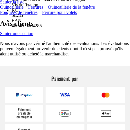
Sauter la liste
Vis de fixation
Quincaillerie
Ferrures
Quincaillerie de la fenêtre
RC
Poignées de fenêtres
Ferrure pour volets
5EZG
EAN
Avis clients
4004609064285
Sauter une section
Nous n'avons pas vérifié l'authenticité des évaluations. Les évaluations
peuvent également provenir de clients dont il n'est pas prouvé qu'ils
aient utilisé ou acheté la marchandise.
Paiement par