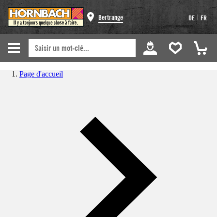
|
Bertrange
DE
FR
Page d'accueil