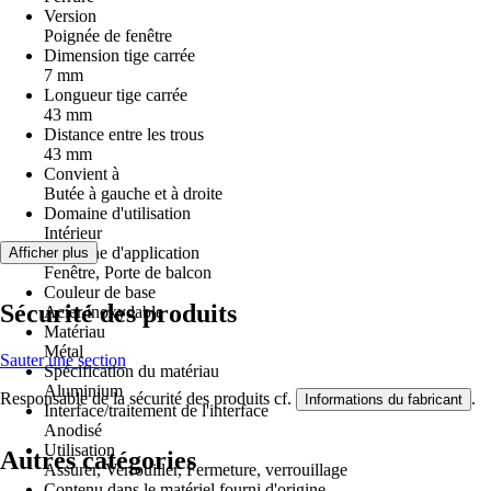
Version
Poignée de fenêtre
Dimension tige carrée
7 mm
Longueur tige carrée
43 mm
Distance entre les trous
43 mm
Convient à
Butée à gauche et à droite
Domaine d'utilisation
Intérieur
Domaine d'application
Afficher plus
Fenêtre, Porte de balcon
Couleur de base
Sécurité des produits
Acier inoxydable
Matériau
Métal
Sauter une section
Spécification du matériau
Aluminium
Responsable de la sécurité des produits cf.
.
Informations du fabricant
Interface/traitement de l'interface
Anodisé
Utilisation
Autres catégories
Assurer, Verrouiller, Fermeture, verrouillage
Contenu dans le matériel fourni d'origine