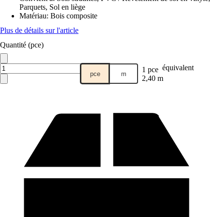
Parquets, Sol en liège
Matériau
:
Bois composite
Plus de détails sur l'article
Quantité (pce)
équivalent
1 pce
pce
m
2,40 m