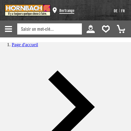
|
Bertrange
DE
FR
Page d'accueil