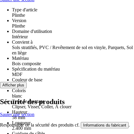
Type d'article
Plinthe
Version
Plinthe
Domaine d'utilisation
Intérieur
Convient à
Sols stratifiés, PVC / Revêtement de sol en vinyle, Parquets, Sol
en liège
Matériau
Bois composite
Spécification du matériau
MDF
Couleur de base
Blanc
Afficher plus
Coloris
blanc
Sécurité des produits
Type de montage
Clipser, Visser, Coller, À clouer
Hauteur
Sauter une section
58 mm
Longueur
Responsable de la sécurité des produits cf.
.
Informations du fabricant
2.400 mm
Guidage de câble