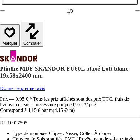
1
/
3
Comparer
Plinthe MDF SKANDOR FU60L plaxé Loft blanc
19x58x2400 mm
Donner le premier avis
Prix — 9,95 € * Tous les prix affichés sont des prix TTC, frais de
livraison en sus si nécessaire par pce
9,95 €
*
/
pce
Correspond à 4,15 € par m
(
4,15 €
/
m
)
Rf.
10027505
Type de montage
:
Clipser, Visser, Coller, À clouer
Convient à
:
Sols stratifiés, PVC / Revêtement de sol en vinyle,