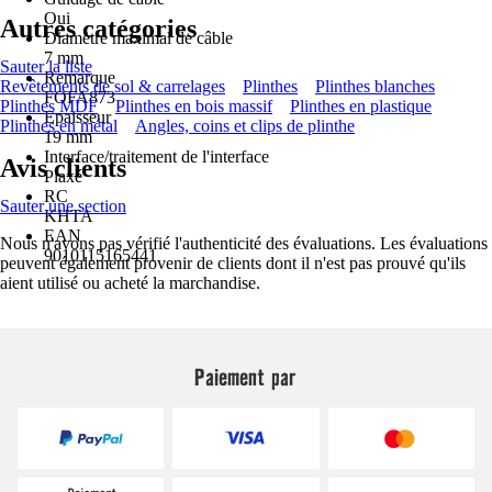
Oui
Autres catégories
Diamètre maximal de câble
7 mm
Sauter la liste
Remarque
Revêtements de sol & carrelages
Plinthes
Plinthes blanches
FOFA873
Plinthes MDF
Plinthes en bois massif
Plinthes en plastique
Epaisseur
Plinthes en métal
Angles, coins et clips de plinthe
19 mm
Interface/traitement de l'interface
Avis clients
Plaxé
RC
Sauter une section
KHTA
EAN
Nous n'avons pas vérifié l'authenticité des évaluations. Les évaluations
9010115165441
peuvent également provenir de clients dont il n'est pas prouvé qu'ils
aient utilisé ou acheté la marchandise.
Paiement par