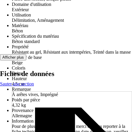
Domaine d'utilisation
Extérieur
Utilisation
Délimitation, Aménagement
Matériau
Béton
Spécification du matériau
Béton standard
Propriété
Résistant au gel, Résistant aux intempéries, Teinté dans la masse
Couleur de base
Afficher plus
Beige
Coloris
Fiches de données
Beige
Hauteur
Sauter une section
4,5 cm
Remarque
À arêtes vives, Imprégné
Poids par pièce
4,32 kg
Provenance
Allemagne
Information sur la livraison
Pour de plus amples informations, merci de vous reporter à la
fiche technique. Pour convenir d'une date de livraison, veuillez