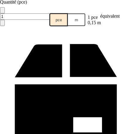
Quantité (pce)
équivalent
1 pce
pce
m
0,15 m