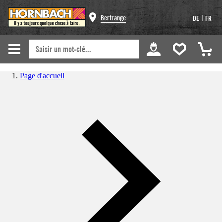
|
Bertrange
DE
FR
Page d'accueil