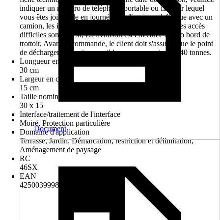
indiquer un numéro de téléphone portable ou fixe sur lequel
vous êtes joignable en journée., La livraison s'effectue avec un
camion, les indications concernant les obstacles ou les accès
difficiles sont utiles!, La livraison est effectuée franco bord de
trottoir, Avant la commande, le client doit s'assurer que le point
de déchargement soit accessible avec un camion de 40 tonnes.
Longueur en cm
30 cm
Largeur en cm
15 cm
Taille nominale en cm
30 x 15
Interface/traitement de l'interface
Moiré, Protection particulière
Document
Domaine d'application
Terrasse, Jardin, Démarcation, restriction et délimitation,
Aménagement de paysage
RC
46SX
EAN
4250039998731