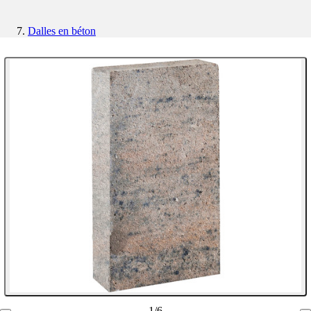
Dalles en béton
1
/
6