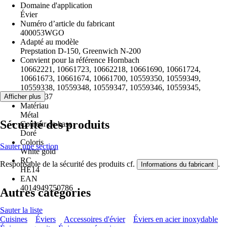
Domaine d'application
Évier
Numéro d’article du fabricant
400053WGO
Adapté au modèle
Prepstation D-150, Greenwich N-200
Convient pour la référence Hornbach
10662221, 10661723, 10662218, 10661690, 10661724,
10661673, 10661674, 10661700, 10559350, 10559349,
10559338, 10559348, 10559347, 10559346, 10559345,
10559337
Afficher plus
Matériau
Métal
Sécurité des produits
Couleur de base
Doré
Coloris
Sauter une section
White gold
RC
Responsable de la sécurité des produits cf.
.
Informations du fabricant
HE14
EAN
4014949750786
Autres catégories
Sauter la liste
Cuisines
Éviers
Accessoires d'évier
Éviers en acier inoxydable