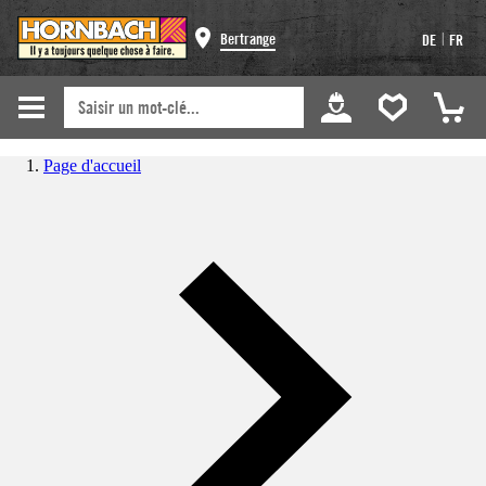
|
Bertrange
DE
FR
Page d'accueil