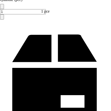
1 pce