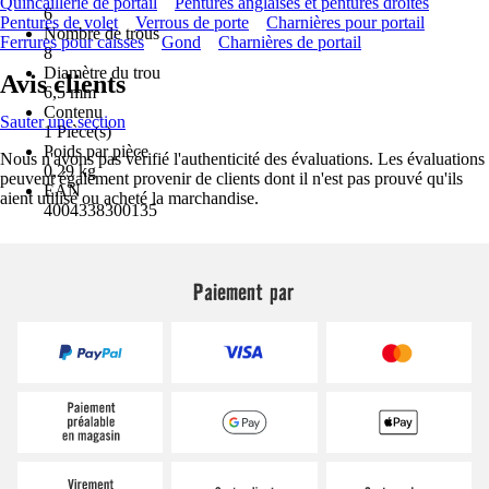
Quincaillerie de portail
Pentures anglaises et pentures droites
6
Pentures de volet
Verrous de porte
Charnières pour portail
Nombre de trous
Ferrures pour caisses
Gond
Charnières de portail
8
Diamètre du trou
Avis clients
6,5 mm
Contenu
Sauter une section
1 Pièce(s)
Poids par pièce
Nous n'avons pas vérifié l'authenticité des évaluations. Les évaluations
0,29 kg
peuvent également provenir de clients dont il n'est pas prouvé qu'ils
EAN
aient utilisé ou acheté la marchandise.
4004338300135
Paiement par