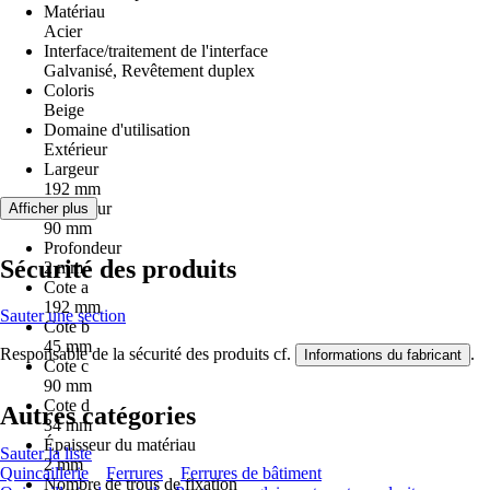
Matériau
Acier
Interface/traitement de l'interface
Galvanisé, Revêtement duplex
Coloris
Beige
Domaine d'utilisation
Extérieur
Largeur
192 mm
Longueur
Afficher plus
90 mm
Profondeur
Sécurité des produits
2 mm
Cote a
192 mm
Sauter une section
Cote b
45 mm
Responsable de la sécurité des produits cf.
.
Informations du fabricant
Cote c
90 mm
Cote d
Autres catégories
34 mm
Épaisseur du matériau
Sauter la liste
2 mm
Quincaillerie
Ferrures
Ferrures de bâtiment
Nombre de trous de fixation