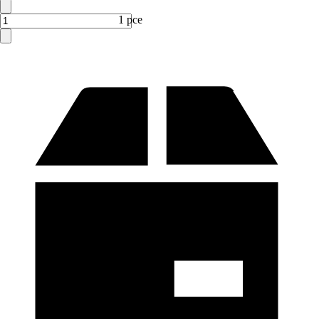
1 pce