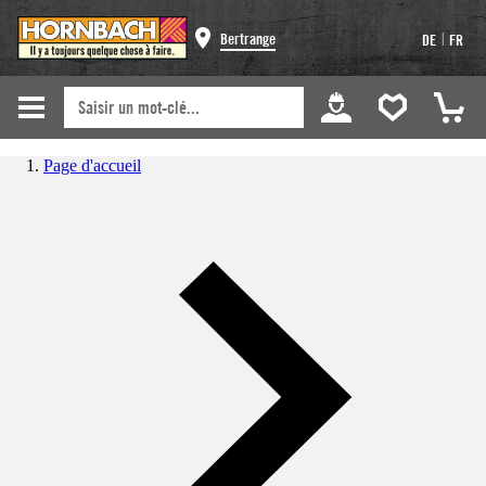
|
Bertrange
DE
FR
Page d'accueil