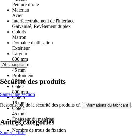
Penture droite
Matériau
Acier
Interface/traitement de l'interface
Galvanisé, Revêtement duplex
Coloris
Marron
Domaine d'utilisation
Extérieur
Largeur
800 mm
Longueur
Afficher plus
45 mm
Profondeur
Sécurité des produits
26 mm
Cote a
800 mm
Sauter une section
Cote b
16 mm
Responsable de la sécurité des produits cf.
.
Informations du fabricant
Cote c
45 mm
Épaisseur du matériau
Autres catégories
5 mm
Nombre de trous de fixation
Sauter la liste
4