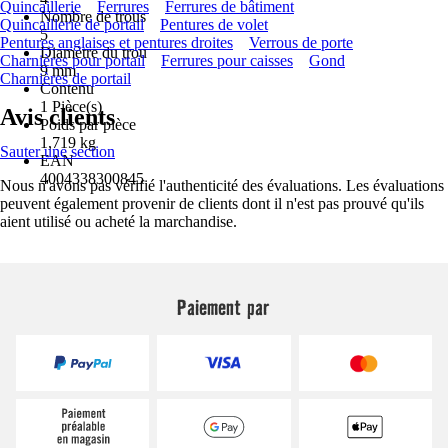
Quincaillerie
Ferrures
Ferrures de bâtiment
Nombre de trous
Quincaillerie de portail
Pentures de volet
5
Pentures anglaises et pentures droites
Verrous de porte
Diamètre du trou
Charnières pour portail
Ferrures pour caisses
Gond
9 mm
Charnières de portail
Contenu
1 Pièce(s)
Avis clients
Poids par pièce
1,719 kg
Sauter une section
EAN
4004338300845
Nous n'avons pas vérifié l'authenticité des évaluations. Les évaluations
peuvent également provenir de clients dont il n'est pas prouvé qu'ils
aient utilisé ou acheté la marchandise.
Paiement par