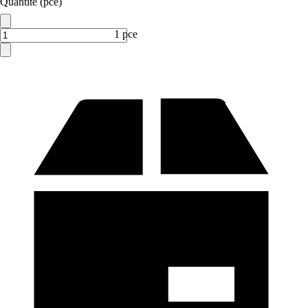
Quantité (pce)
1 pce