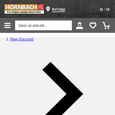
|
Bertrange
DE
FR
Page d'accueil