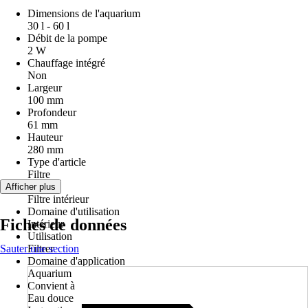
Dimensions de l'aquarium
30 l - 60 l
Débit de la pompe
2 W
Chauffage intégré
Non
Largeur
100 mm
Profondeur
61 mm
Hauteur
280 mm
Type d'article
Filtre
Version
Afficher plus
Filtre intérieur
Domaine d'utilisation
Fiches de données
Intérieur
Utilisation
Sauter une section
Filtrer
Domaine d'application
Aquarium
Convient à
Eau douce