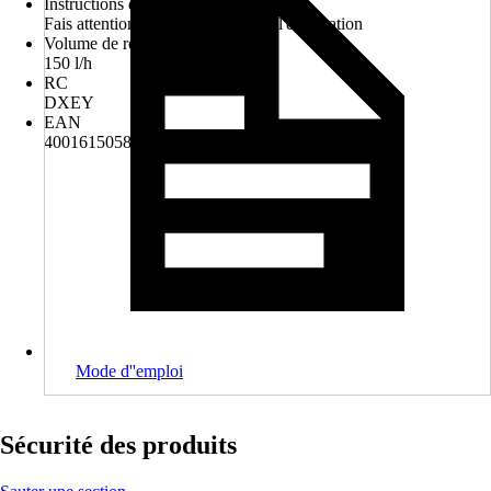
Instructions d'élimination
Fais attention aux consignes pour l'élimination
Volume de refoulement
150 l/h
RC
DXEY
EAN
4001615058604
Mode d''emploi
Sécurité des produits