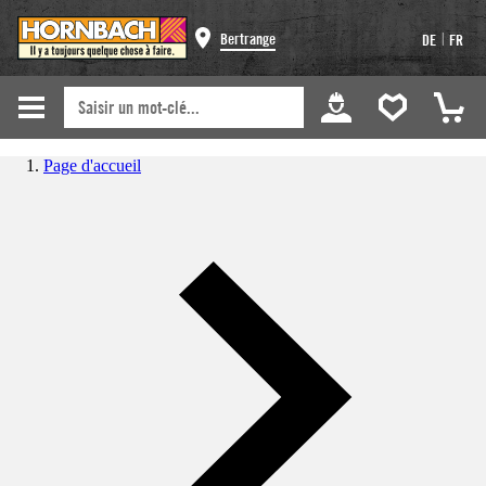
|
Bertrange
DE
FR
Page d'accueil