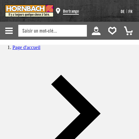
|
Bertrange
DE
FR
Page d'accueil