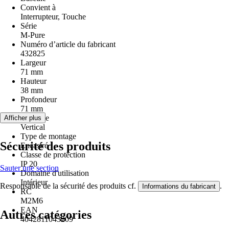
Convient à
Interrupteur, Touche
Série
M-Pure
Numéro d’article du fabricant
432825
Largeur
71 mm
Hauteur
38 mm
Profondeur
71 mm
Montage
Afficher plus
Vertical
Type de montage
Sécurité des produits
Encastré
Classe de protection
IP 20
Sauter une section
Domaine d'utilisation
Intérieur
Responsable de la sécurité des produits cf.
.
Informations du fabricant
RC
M2M6
EAN
Autres catégories
4042811043209