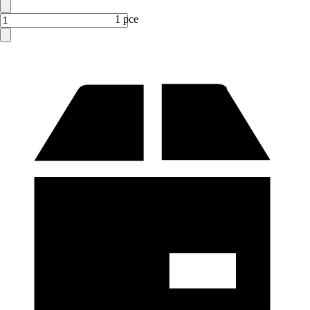
1 pce