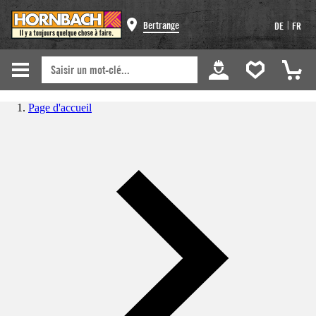
|
Bertrange
DE
FR
Page d'accueil