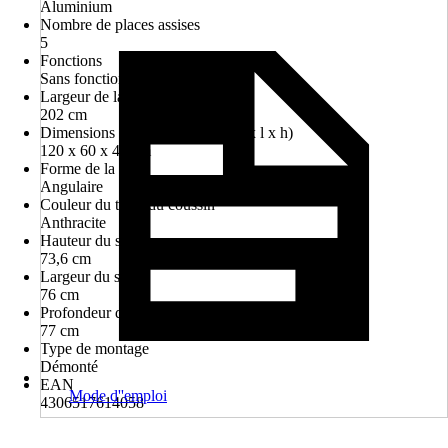
Aluminium
Nombre de places assises
5
Fonctions
Sans fonction
Largeur de la table
202 cm
Dimensions de la table en cm (L x l x h)
120 x 60 x 42 cm
Forme de la table
Angulaire
Couleur du tapis/du coussin
Anthracite
Hauteur du siège
73,6 cm
Largeur du siège
76 cm
Profondeur du siège
77 cm
Type de montage
Démonté
EAN
Mode d''emploi
4306517614058