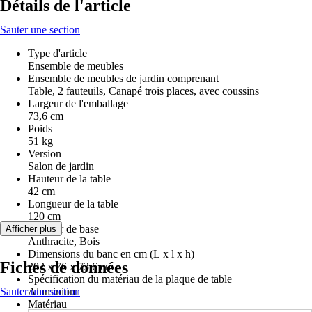
Détails de l'article
Sauter une section
Type d'article
Ensemble de meubles
Ensemble de meubles de jardin comprenant
Table, 2 fauteuils, Canapé trois places, avec coussins
Largeur de l'emballage
73,6 cm
Poids
51 kg
Version
Salon de jardin
Hauteur de la table
42 cm
Longueur de la table
120 cm
Couleur de base
Afficher plus
Anthracite, Bois
Dimensions du banc en cm (L x l x h)
Fiches de données
202 x 76 x 73,6 cm
Spécification du matériau de la plaque de table
Sauter une section
Aluminium
Matériau