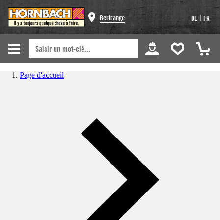
|
Bertrange
DE
FR
Page d'accueil