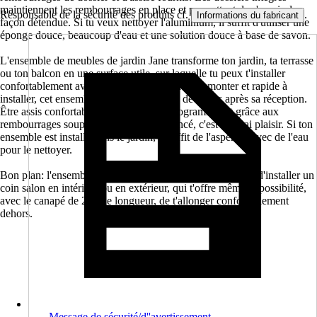
maintiennent les rembourrages en place et permettent de s'assoir de
Responsable de la sécurité des produits cf.
.
Informations du fabricant
façon détendue. Si tu veux nettoyer l'aluminium, il suffit d'utiliser une
éponge douce, beaucoup d'eau et une solution douce à base de savon.
L'ensemble de meubles de jardin Jane transforme ton jardin, ta terrasse
ou ton balcon en une surface utile, sur laquelle tu peux t'installer
confortablement avec toute la famille. Facile à monter et rapide à
installer, cet ensemble est disponible peu de temps après sa réception.
Être assis confortablement est tout un programme, et grâce aux
rembourrages souples de couleur gris foncé, c'est un vrai plaisir. Si ton
ensemble est installé dans le jardin, il suffit de l'asperger avec de l'eau
pour le nettoyer.
Bon plan: l'ensemble de meubles de jardin Jane te permet d'installer un
coin salon en intérieur ou en extérieur, qui t'offre même la possibilité,
avec le canapé de 2 m de longueur, de t'allonger confortablement
dehors.
Message de sécurité/d''avertissement