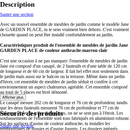
Description
Sauter une section
Avec un nouvel ensemble de meubles de jardin comme le modèle Jane
de GARDEN PLACE, tu te sens vraiment bien dehors. C'est vraiment
chouette quand on peut être installé confortablement au jardin.
Caractéristiques produit de l'ensemble de meubles de jardin Jane
GARDEN PLACE de couleur anthracite-marron clair
C'est une occasion à ne pas manquer: l'ensemble de meubles de jardin
Jane est composé d'un canapé, de 2 fauteuils et d'une table de 120 cm
de longueur et de 60 cm de largeur. Il fait bel effet non seulement dans
le jardin mais aussi sur le balcon ou la terrasse. Même dans un jardin
d'hiver, cet ensemble de meubles de jardin séduit et confère à cet
environnement un aspect chaleureux agréable. Cet ensemble composé
au total de 5 places est livré démonté.
Afficher plus
Le canapé mesure 202 cm de longueur et 76 cm de profondeur, tandis
que les deux fauteuils mesurent 76 cm de profondeur et 77 cm de
Sécurité des produits
longueur. Avec de telles dimensions, on ne se sent pas à l'étroit. Les
soubassements de l'ensemble sont tous fabriqués en aluminium robuste.
Sur les surfaces d'assise de couleur anthracite, tu installes les
Sauter une section
rembourrages de dossier et d'assise fournis. Les dossiers intégrés