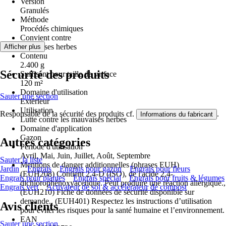
Version
Granulés
Méthode
Procédés chimiques
Convient contre
Mauvaises herbes
Afficher plus
Contenu
2.400 g
Sécurité des produits
Suffisant pour taille de surface
120 m²
Domaine d'utilisation
Sauter une section
Extérieur
Utilisation
Responsable de la sécurité des produits cf.
.
Informations du fabricant
Lutte contre les mauvaises herbes
Domaine d'application
Gazon
Autres catégories
Période d'utilisation
Avril, Mai, Juin, Juillet, Août, Septembre
Sauter la liste
Mentions de danger additionnelles (phrases EUH)
Jardin
Engrais
Engrais pour gazon
Engrais pour fleurs
(EUH208) Contient 2,4-D (ISO), de l'acide 2,4-
Engrais pour plantes
Engrais spécial
Engrais pour fruits & légumes
dichlorophénoxyacétique. Peut produire une réaction allergique.,
Engrais vert
Activateur de sol & accélérateur de compost
(EUH210) Fiche de données de sécurité disponible sur
demande., (EUH401) Respectez les instructions d’utilisation
Avis clients
pour éviter les risques pour la santé humaine et l’environnement.
EAN
Sauter une section