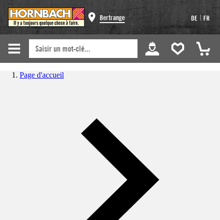
|
Bertrange
DE
FR
Page d'accueil