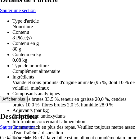
Sauter une section
Type d'article
Nourriture
Contenu
8 Pièce(s)
Contenu en g
80 g
Contenu en kg
0,08 kg
Type de nourriture
Complément alimentaire
Ingrédients
Viande et sous-produits d'origine animale (95 %, dont 10 % de
volaille), minéraux
Composants analytiques
Protéines brutes 33,5 %, teneur en graisse 20,0 %, cendres
Afficher plus
brutes 10,0 %, fibres brutes 2,0 %, humidité 28,0 %
Adjuvants (par kg)
Description
Conservateur, antioxydants
Information concernant l'alimentation
Sauter une section
Comme snack en plus des repas. Veuillez toujours mettre assez
d'eau fraîche à disposition
Ce bâtonnet Mr. Beef à la volaille est un aliment complémentaire pour
Fabricant