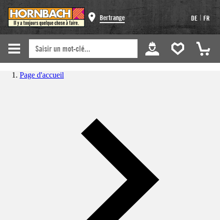
|
Bertrange
DE
FR
Page d'accueil