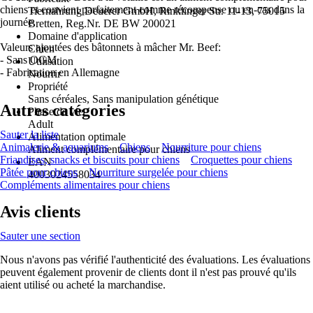
chiens et convient parfaitement comme récompense ou en-cas dans la
Tiernahrung Deuerer GmbH, Rinklinger Str. 11-13, 75015
journée.
Bretten, Reg.Nr. DE BW 200021
Domaine d'application
Valeurs ajoutées des bâtonnets à mâcher Mr. Beef:
Chien
- Sans OGM
Utilisation
- Fabrication en Allemagne
Nourrir
Propriété
Sans céréales, Sans manipulation génétique
Autres catégories
Phase de vie
Adult
Sauter la liste
Alimentation optimale
Animalerie & aquariums
Chiens
Nourriture pour chiens
Aliment complémentaire pour chiens
Friandises, snacks et biscuits pour chiens
Croquettes pour chiens
EAN
Pâtée pour chiens
Nourriture surgelée pour chiens
4003024558034
Compléments alimentaires pour chiens
Avis clients
Sauter une section
Nous n'avons pas vérifié l'authenticité des évaluations. Les évaluations
peuvent également provenir de clients dont il n'est pas prouvé qu'ils
aient utilisé ou acheté la marchandise.