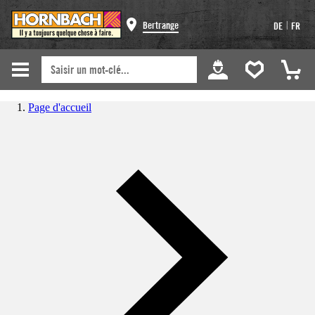
|
Bertrange
DE
FR
Page d'accueil