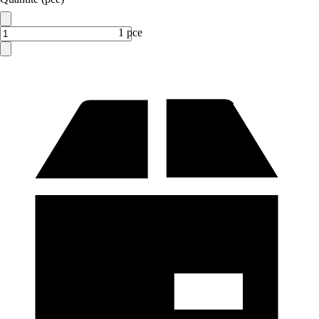
1 pce