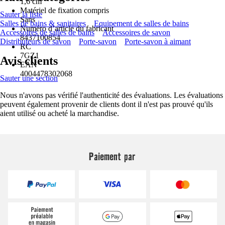
1,6 cm
Matériel de fixation compris
Sauter la liste
Sans
Salles de bains & sanitaires
Equipement de salles de bains
Numéro d’article du fabricant
Accessoires de salles de bains
Accessoires de savon
8437100854
Distributeurs de savon
Porte-savon
Porte-savon à aimant
RC
7GZ1
Avis clients
EAN
4004478302068
Sauter une section
Nous n'avons pas vérifié l'authenticité des évaluations. Les évaluations
peuvent également provenir de clients dont il n'est pas prouvé qu'ils
aient utilisé ou acheté la marchandise.
Paiement par