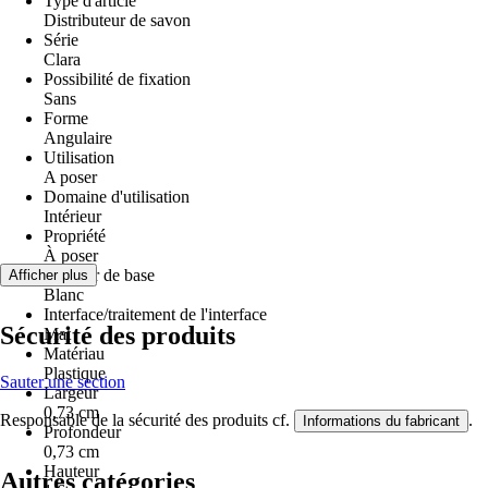
Type d'article
Distributeur de savon
Série
Clara
Possibilité de fixation
Sans
Forme
Angulaire
Utilisation
A poser
Domaine d'utilisation
Intérieur
Propriété
À poser
Couleur de base
Afficher plus
Blanc
Interface/traitement de l'interface
Sécurité des produits
Mat
Matériau
Plastique
Sauter une section
Largeur
0,73 cm
Responsable de la sécurité des produits cf.
.
Informations du fabricant
Profondeur
0,73 cm
Hauteur
Autres catégories