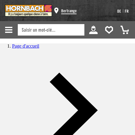
|
Bertrange
DE
FR
Page d'accueil