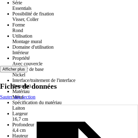
Série
Essentials
Possibilité de fixation
Visser, Coller
Forme
Rond
Utilisation
Montage mural
Domaine d'utilisation
Intérieur
Propriété
Avec couvercle
Couleur de base
Afficher plus
Nickel
Interface/traitement de l'interface
Fiches de données
Brossé(e)
Matériau
Sauter une section
Métal
Spécification du matériau
Laiton
Largeur
16,7 cm
Profondeur
4,4 cm
Hauteur