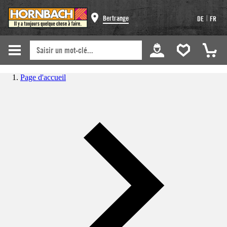
|
Bertrange
DE
FR
Page d'accueil