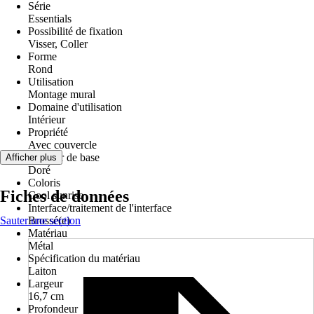
Série
Essentials
Possibilité de fixation
Visser, Coller
Forme
Rond
Utilisation
Montage mural
Domaine d'utilisation
Intérieur
Propriété
Avec couvercle
Couleur de base
Afficher plus
Doré
Coloris
Fiches de données
Cool sunrise
Interface/traitement de l'interface
Sauter une section
Brossé(e)
Matériau
Métal
Spécification du matériau
Laiton
Largeur
16,7 cm
Profondeur