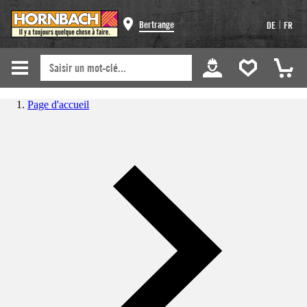
|
Bertrange
DE
FR
Page d'accueil