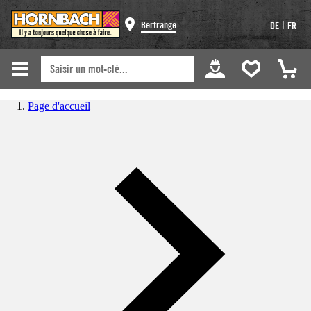
|
Bertrange
DE
FR
Page d'accueil