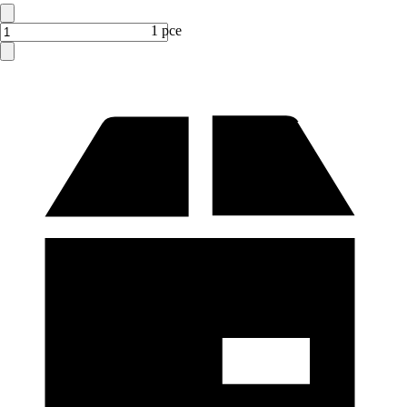
1 pce