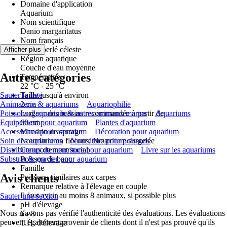
Domaine d'application
Aquarium
Nom scientifique
Danio margaritatus
Nom français
Danio perlé céleste
Afficher plus
Région aquatique
Couche d'eau moyenne
Autres catégories
Température
22 °C - 25 °C
Sauter la liste
Taille jusqu'à environ
Animalerie & aquariums
2 cm
Aquariophilie
Poissons d'aquarium & autres animaux marins
Largeur des bassins recommandée à partir de
Aquariums
Equipement pour aquarium
60 cm
Plantes d'aquarium
Accessoires pour aquarium
Mandrin de serrage
Décoration pour aquarium
Soin des aquariums
Nourriture en flocons, Nourriture surgelée
Nourriture pour poissons
Distributeurs de nourriture pour aquarium
Comportement social
Livre sur les aquariums
Substrat & gravier pour aquarium
Poisson de banc
Famille
Avis clients
Poissons similaires aux carpes
Remarque relative à l'élevage en couple
Il faut avoir au moins 8 animaux, si possible plus
Sauter une section
pH d'élevage
Nous n'avons pas vérifié l'authenticité des évaluations. Les évaluations
6 - 8
peuvent également provenir de clients dont il n'est pas prouvé qu'ils
T.H. d'élevage