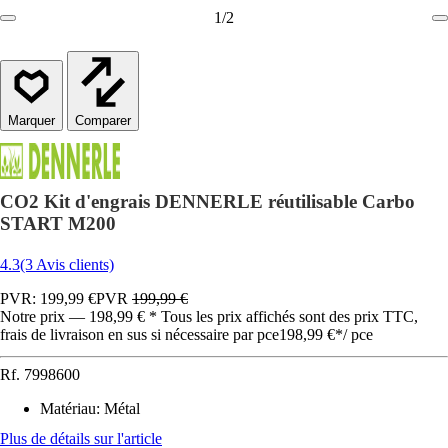
1
/
2
Comparer
CO2 Kit d'engrais DENNERLE réutilisable Carbo
START M200
4.3
(3 Avis clients)
PVR: 199,99 €
PVR
199,99 €
Notre prix — 198,99 € * Tous les prix affichés sont des prix TTC,
frais de livraison en sus si nécessaire par pce
198,99 €
*
/
pce
Rf.
7998600
Matériau
:
Métal
Plus de détails sur l'article