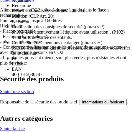
Aquarium
Remarque
Alimentation en CO2 grâce à du gaz liquide dans le flacon
Fiche de données de sécurité en annexe
rechargeable.
Mention (CLP Art. 20)
Pour aquariums jusqu'à 160 litres
Attention
Highlights :
Codification des consignes de sécurité (phrases P)
- Flacon recyclable
(P103) Lire attentivement l'étiquette avant utilisation., (P102)
- Flacon rechargeable
Tenir hors de portée des enfants.
- plus test à long terme
Codification des mentions de danger (phrases H)
- Convient particulièrement pour les très grands aquariums et ceux
(H280) Contient un gaz sous pression, peut exploser sous l'effet
avec d'importants besoins en CO2
de la chaleur.
- Les plantes poussent mieux, sont plus vertes, plus résistantes et ont
RC
plus de vitalité
REZ6
EAN
4001615030747
Sécurité des produits
Sauter une section
Responsable de la sécurité des produits cf.
.
Informations du fabricant
Autres catégories
Sauter la liste