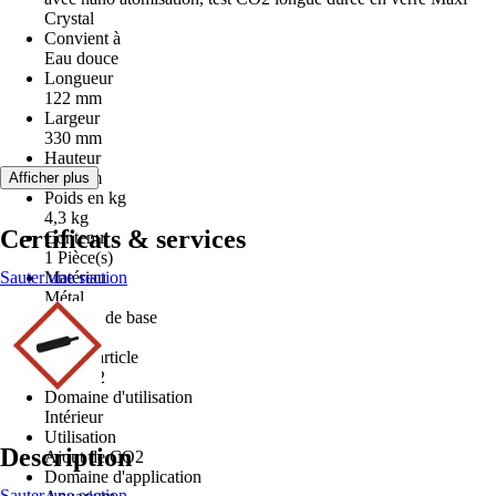
Crystal
Convient à
Eau douce
Longueur
122 mm
Largeur
330 mm
Hauteur
462 mm
Afficher plus
Poids en kg
4,3 kg
Certificats & services
Contenu
1 Pièce(s)
Sauter une section
Matériau
Métal
Couleur de base
Gris
Type d'article
Kit CO2
Domaine d'utilisation
Intérieur
Utilisation
Description
Ajout de CO2
Domaine d'application
Sauter une section