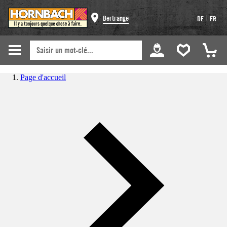
|
Bertrange
DE
FR
Page d'accueil